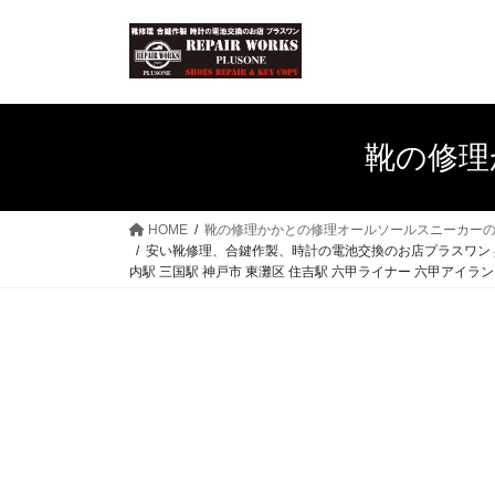
コ
ナ
ン
ビ
テ
ゲ
ン
ー
ツ
シ
へ
ョ
靴の修理
ス
ン
キ
に
ッ
移
HOME
靴の修理かかとの修理オールソールスニーカー
プ
動
安い靴修理、合鍵作製、時計の電池交換のお店プラスワン 兵庫県
内駅 三国駅 神戸市 東灘区 住吉駅 六甲ライナー 六甲アイランド