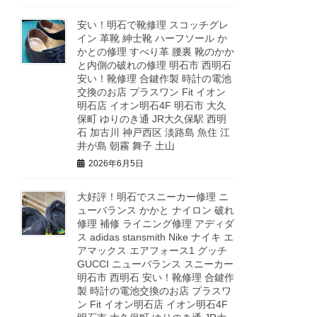
安い！明石で靴修理 スコッチグレ
イン 革靴 紳士靴 ハーフソール か
かとの修理 すべり革 腰裏 靴のかか
と内側の破れの修理 明石市 西明石
安い！靴修理 合鍵作製 時計の電池
交換のお店 プラスワン Fit イオン
明石店 イオン明石4F 明石市 大久
保町 ゆりのき通 JR大久保駅 西明
石 加古川 神戸西区 淡路島 魚住 江
井が島 朝霧 舞子 土山
2026年6月5日
大好評！明石でスニーカー修理 ニ
ューバランス かかと ナイロン 破れ
修理 補修 ライニング修理 アディダ
ス adidas stansmith Nike ナイキ エ
アマックス エアフォース1 グッチ
GUCCI ニューバランス スニーカー
明石市 西明石 安い！靴修理 合鍵作
製 時計の電池交換のお店 プラスワ
ン Fit イオン明石店 イオン明石4F