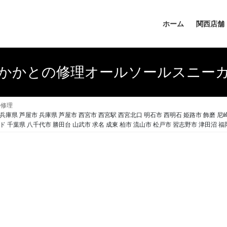
ホーム
関西店舗
かかとの修理オールソールスニー
の修理
 芦屋市 兵庫県 芦屋市 西宮市 西宮駅 西宮北口 明石市 西明石 姫路市 飾磨 尼崎市
 千葉県 八千代市 勝田台 山武市 求名 成東 柏市 流山市 松戸市 習志野市 津田沼 福