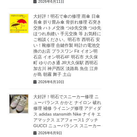
2026年6月11日
大好評！明石で傘の修理 雨傘 日傘
長傘 折り畳み傘 骨折れ修理 石突き
交換 ハトメ交換 つゆ先交換 つゆ先
ほつれ糸縫い 手元交換 等 お気軽に
ご相談ください。明石市 西明石 安
い！靴修理 合鍵作製 時計の電池交
換のお店 プラスワン Fit イオン明
石店 イオン明石4F 明石市 大久保
町 ゆりのき通 JR大久保駅 西明石
加古川 神戸西区 淡路島 魚住 江井
が島 朝霧 舞子 土山
2026年6月10日
大好評！明石でスニーカー修理 ニ
ューバランス かかと ナイロン 破れ
修理 補修 ライニング修理 アディダ
ス adidas stansmith Nike ナイキ エ
アマックス エアフォース1 グッチ
GUCCI ニューバランス スニーカー
2026年6月9日