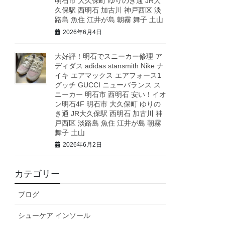
明石市 大久保町 ゆりのき通 JR大
久保駅 西明石 加古川 神戸西区 淡
路島 魚住 江井が島 朝霧 舞子 土山
2026年6月4日
大好評！明石でスニーカー修理 ア
ディダス adidas stansmith Nike ナ
イキ エアマックス エアフォース1
グッチ GUCCI ニューバランス ス
ニーカー 明石市 西明石 安い！イオ
ン明石4F 明石市 大久保町 ゆりの
き通 JR大久保駅 西明石 加古川 神
戸西区 淡路島 魚住 江井が島 朝霧
舞子 土山
2026年6月2日
カテゴリー
ブログ
シューケア インソール