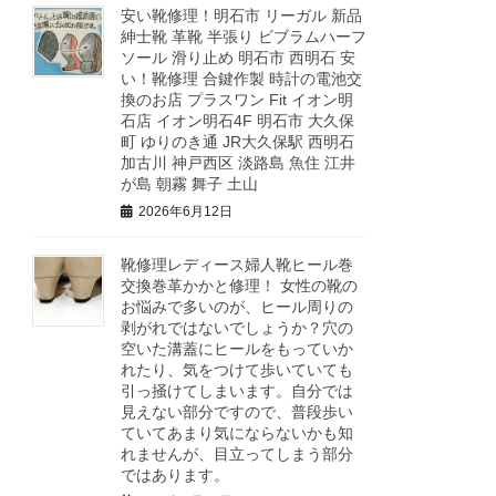
安い靴修理！明石市 リーガル 新品
紳士靴 革靴 半張り ビブラムハーフ
ソール 滑り止め 明石市 西明石 安
い！靴修理 合鍵作製 時計の電池交
換のお店 プラスワン Fit イオン明
石店 イオン明石4F 明石市 大久保
町 ゆりのき通 JR大久保駅 西明石
加古川 神戸西区 淡路島 魚住 江井
が島 朝霧 舞子 土山
2026年6月12日
靴修理レディース婦人靴ヒール巻
交換巻革かかと修理！ 女性の靴の
お悩みで多いのが、ヒール周りの
剥がれではないでしょうか？穴の
空いた溝蓋にヒールをもっていか
れたり、気をつけて歩いていても
引っ掻けてしまいます。自分では
見えない部分ですので、普段歩い
ていてあまり気にならないかも知
れませんが、目立ってしまう部分
ではあります。