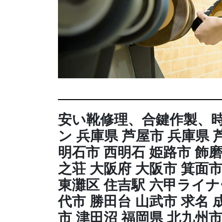
安い靴修理、合鍵作製、
ン 兵庫県 芦屋市 兵庫県 
明石市 西明石 姫路市 飾磨
之荘 大阪府 大阪市 箕面市
東灘区 住吉駅 六甲ライナ
代市 勝田台 山武市 求名 
市 津田沼 福岡県 北九州市