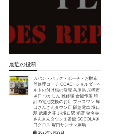
最近の投稿
カバン・バッグ・ポーチ・お財布
等修理コーチ COACHショルダーベ
ルトの付け根の修理 兵庫県 尼崎市
塚口 つかしん 靴修理 合鍵作製 時
計の電池交換のお店 プラスワン 塚
口さんさんタウン店 阪急電車 塚口
駅 武庫之荘 JR塚口駅 稲野 猪名寺
さんさんタウン１番館 SOCOLA塚
口クロス 塚口サンサン劇場
2026年6月29日