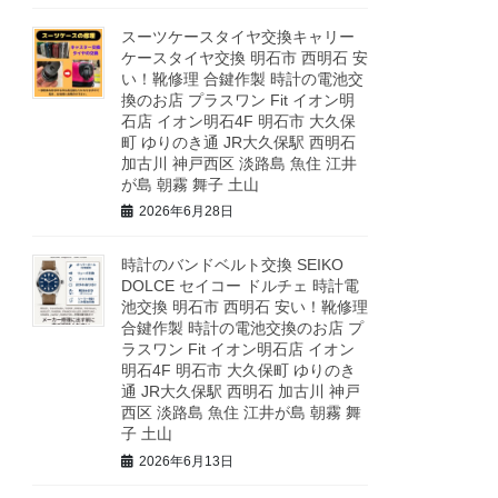
スーツケースタイヤ交換キャリー
ケースタイヤ交換 明石市 西明石 安
い！靴修理 合鍵作製 時計の電池交
換のお店 プラスワン Fit イオン明
石店 イオン明石4F 明石市 大久保
町 ゆりのき通 JR大久保駅 西明石
加古川 神戸西区 淡路島 魚住 江井
が島 朝霧 舞子 土山
2026年6月28日
時計のバンドベルト交換 SEIKO
DOLCE セイコー ドルチェ 時計電
池交換 明石市 西明石 安い！靴修理
合鍵作製 時計の電池交換のお店 プ
ラスワン Fit イオン明石店 イオン
明石4F 明石市 大久保町 ゆりのき
通 JR大久保駅 西明石 加古川 神戸
西区 淡路島 魚住 江井が島 朝霧 舞
子 土山
2026年6月13日