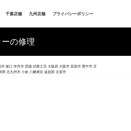
千葉店舗
九州店舗
プライバシーポリシー
カーの修理
 塚口 伊丹市 昆陽 武庫之荘 大阪府 大阪市 箕面市 豊中市 庄
岡県 北九州市 小倉 八幡東区 遠賀郡 古賀市