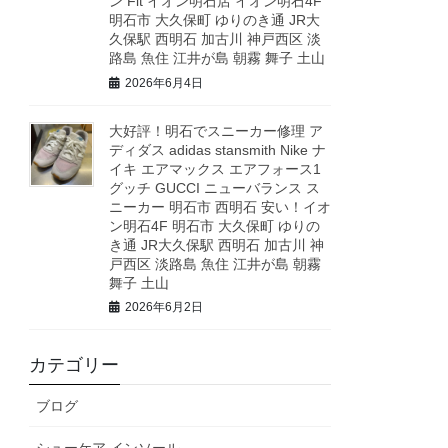
ン Fit イオン明石店 イオン明石4F
明石市 大久保町 ゆりのき通 JR大
久保駅 西明石 加古川 神戸西区 淡
路島 魚住 江井が島 朝霧 舞子 土山
2026年6月4日
大好評！明石でスニーカー修理 ア
ディダス adidas stansmith Nike ナ
イキ エアマックス エアフォース1
グッチ GUCCI ニューバランス ス
ニーカー 明石市 西明石 安い！イオ
ン明石4F 明石市 大久保町 ゆりの
き通 JR大久保駅 西明石 加古川 神
戸西区 淡路島 魚住 江井が島 朝霧
舞子 土山
2026年6月2日
カテゴリー
ブログ