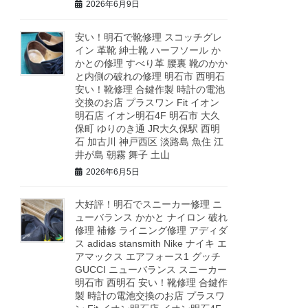
2026年6月9日
安い！明石で靴修理 スコッチグレ
イン 革靴 紳士靴 ハーフソール か
かとの修理 すべり革 腰裏 靴のかか
と内側の破れの修理 明石市 西明石
安い！靴修理 合鍵作製 時計の電池
交換のお店 プラスワン Fit イオン
明石店 イオン明石4F 明石市 大久
保町 ゆりのき通 JR大久保駅 西明
石 加古川 神戸西区 淡路島 魚住 江
井が島 朝霧 舞子 土山
2026年6月5日
大好評！明石でスニーカー修理 ニ
ューバランス かかと ナイロン 破れ
修理 補修 ライニング修理 アディダ
ス adidas stansmith Nike ナイキ エ
アマックス エアフォース1 グッチ
GUCCI ニューバランス スニーカー
明石市 西明石 安い！靴修理 合鍵作
製 時計の電池交換のお店 プラスワ