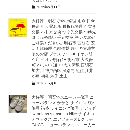
2026年6月11日
大好評！明石で傘の修理 雨傘 日傘
長傘 折り畳み傘 骨折れ修理 石突き
交換 ハトメ交換 つゆ先交換 つゆ先
ほつれ糸縫い 手元交換 等 お気軽に
ご相談ください。明石市 西明石 安
い！靴修理 合鍵作製 時計の電池交
換のお店 プラスワン Fit イオン明
石店 イオン明石4F 明石市 大久保
町 ゆりのき通 JR大久保駅 西明石
加古川 神戸西区 淡路島 魚住 江井
が島 朝霧 舞子 土山
2026年6月10日
大好評！明石でスニーカー修理 ニ
ューバランス かかと ナイロン 破れ
修理 補修 ライニング修理 アディダ
ス adidas stansmith Nike ナイキ エ
アマックス エアフォース1 グッチ
GUCCI ニューバランス スニーカー