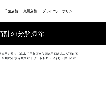
千葉店舗
九州店舗
プライバシーポリシー
時計の分解掃除
庫県 芦屋市 兵庫県 芦屋市 西宮市 西宮駅 西宮北口 明石市 西
台 山武市 求名 成東 柏市 流山市 松戸市 習志野市 津田沼 福