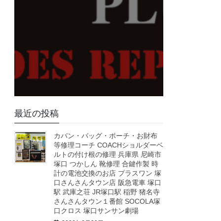
最近の投稿
カバン・バッグ・ポーチ・お財布
等修理コーチ COACHショルダーベ
ルトの付け根の修理 兵庫県 尼崎市
塚口 つかしん 靴修理 合鍵作製 時
計の電池交換のお店 プラスワン 塚
口さんさんタウン店 阪急電車 塚口
駅 武庫之荘 JR塚口駅 稲野 猪名寺
さんさんタウン１番館 SOCOLA塚
口クロス 塚口サンサン劇場