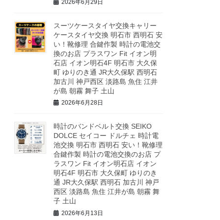
2026年6月29日
スーツケースタイヤ交換キャリー
ケースタイヤ交換 明石市 西明石 安
い！靴修理 合鍵作製 時計の電池交
換のお店 プラスワン Fit イオン明
石店 イオン明石4F 明石市 大久保
町 ゆりのき通 JR大久保駅 西明石
加古川 神戸西区 淡路島 魚住 江井
が島 朝霧 舞子 土山
2026年6月28日
時計のバンドベルト交換 SEIKO
DOLCE セイコー ドルチェ 時計電
池交換 明石市 西明石 安い！靴修理
合鍵作製 時計の電池交換のお店 プ
ラスワン Fit イオン明石店 イオン
明石4F 明石市 大久保町 ゆりのき
通 JR大久保駅 西明石 加古川 神戸
西区 淡路島 魚住 江井が島 朝霧 舞
子 土山
2026年6月13日