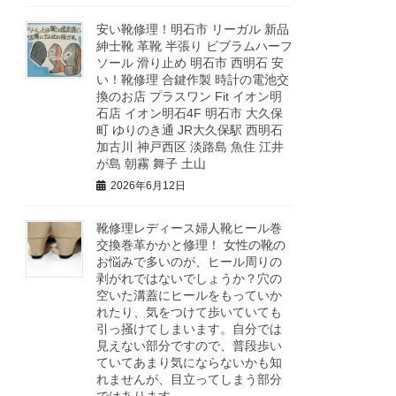
安い靴修理！明石市 リーガル 新品
紳士靴 革靴 半張り ビブラムハーフ
ソール 滑り止め 明石市 西明石 安
い！靴修理 合鍵作製 時計の電池交
換のお店 プラスワン Fit イオン明
石店 イオン明石4F 明石市 大久保
町 ゆりのき通 JR大久保駅 西明石
加古川 神戸西区 淡路島 魚住 江井
が島 朝霧 舞子 土山
2026年6月12日
靴修理レディース婦人靴ヒール巻
交換巻革かかと修理！ 女性の靴の
お悩みで多いのが、ヒール周りの
剥がれではないでしょうか？穴の
空いた溝蓋にヒールをもっていか
れたり、気をつけて歩いていても
引っ掻けてしまいます。自分では
見えない部分ですので、普段歩い
ていてあまり気にならないかも知
れませんが、目立ってしまう部分
ではあります。