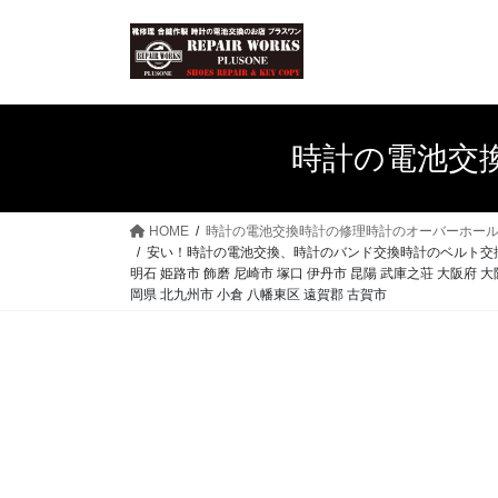
コ
ナ
ン
ビ
テ
ゲ
ン
ー
ツ
シ
へ
ョ
時計の電池交
ス
ン
キ
に
ッ
移
HOME
時計の電池交換時計の修理時計のオーバーホー
プ
動
安い！時計の電池交換、時計のバンド交換時計のベルト交換 靴修理
明石 姫路市 飾磨 尼崎市 塚口 伊丹市 昆陽 武庫之荘 大阪府 
岡県 北九州市 小倉 八幡東区 遠賀郡 古賀市