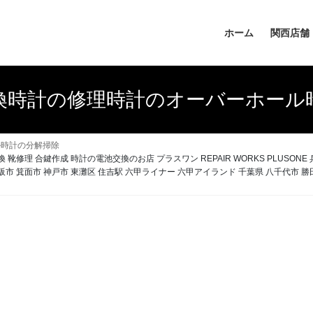
ホーム
関西店舗
換時計の修理時計のオーバーホール
ル時計の分解掃除
 合鍵作成 時計の電池交換のお店 プラスワン REPAIR WORKS PLUSONE 兵
大阪市 箕面市 神戸市 東灘区 住吉駅 六甲ライナー 六甲アイランド 千葉県 八千代市 勝田