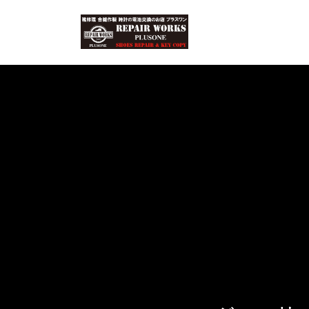
コ
ナ
ン
ビ
テ
ゲ
ン
ー
ツ
シ
へ
ョ
ス
ン
キ
に
ッ
移
プ
動