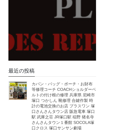
最近の投稿
カバン・バッグ・ポーチ・お財布
等修理コーチ COACHショルダーベ
ルトの付け根の修理 兵庫県 尼崎市
塚口 つかしん 靴修理 合鍵作製 時
計の電池交換のお店 プラスワン 塚
口さんさんタウン店 阪急電車 塚口
駅 武庫之荘 JR塚口駅 稲野 猪名寺
さんさんタウン１番館 SOCOLA塚
口クロス 塚口サンサン劇場