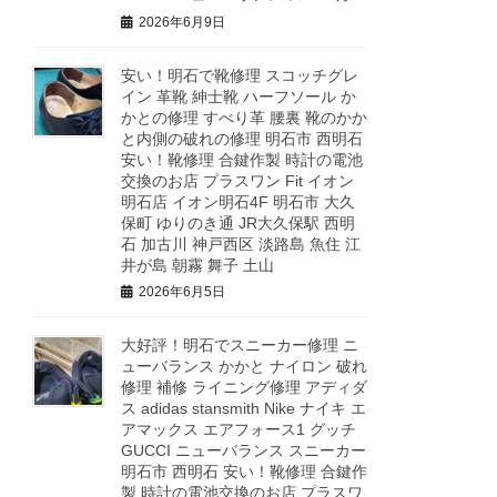
2026年6月9日
安い！明石で靴修理 スコッチグレ
イン 革靴 紳士靴 ハーフソール か
かとの修理 すべり革 腰裏 靴のかか
と内側の破れの修理 明石市 西明石
安い！靴修理 合鍵作製 時計の電池
交換のお店 プラスワン Fit イオン
明石店 イオン明石4F 明石市 大久
保町 ゆりのき通 JR大久保駅 西明
石 加古川 神戸西区 淡路島 魚住 江
井が島 朝霧 舞子 土山
2026年6月5日
大好評！明石でスニーカー修理 ニ
ューバランス かかと ナイロン 破れ
修理 補修 ライニング修理 アディダ
ス adidas stansmith Nike ナイキ エ
アマックス エアフォース1 グッチ
GUCCI ニューバランス スニーカー
明石市 西明石 安い！靴修理 合鍵作
製 時計の電池交換のお店 プラスワ