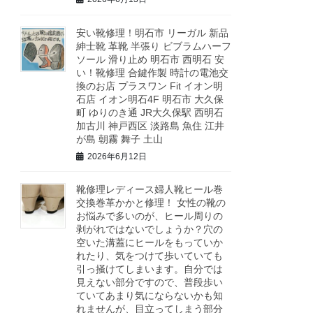
安い靴修理！明石市 リーガル 新品
紳士靴 革靴 半張り ビブラムハーフ
ソール 滑り止め 明石市 西明石 安
い！靴修理 合鍵作製 時計の電池交
換のお店 プラスワン Fit イオン明
石店 イオン明石4F 明石市 大久保
町 ゆりのき通 JR大久保駅 西明石
加古川 神戸西区 淡路島 魚住 江井
が島 朝霧 舞子 土山
2026年6月12日
靴修理レディース婦人靴ヒール巻
交換巻革かかと修理！ 女性の靴の
お悩みで多いのが、ヒール周りの
剥がれではないでしょうか？穴の
空いた溝蓋にヒールをもっていか
れたり、気をつけて歩いていても
引っ掻けてしまいます。自分では
見えない部分ですので、普段歩い
ていてあまり気にならないかも知
れませんが、目立ってしまう部分