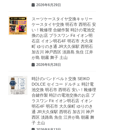
2026年6月29日
スーツケースタイヤ交換キャリー
ケースタイヤ交換 明石市 西明石 安
い！靴修理 合鍵作製 時計の電池交
換のお店 プラスワン Fit イオン明
石店 イオン明石4F 明石市 大久保
町 ゆりのき通 JR大久保駅 西明石
加古川 神戸西区 淡路島 魚住 江井
が島 朝霧 舞子 土山
2026年6月28日
時計のバンドベルト交換 SEIKO
DOLCE セイコー ドルチェ 時計電
池交換 明石市 西明石 安い！靴修理
合鍵作製 時計の電池交換のお店 プ
ラスワン Fit イオン明石店 イオン
明石4F 明石市 大久保町 ゆりのき
通 JR大久保駅 西明石 加古川 神戸
西区 淡路島 魚住 江井が島 朝霧 舞
子 土山
2026年6月13日