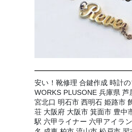
安い！靴修理 合鍵作成 時計の電
WORKS PLUSONE 兵庫県 
宮北口 明石市 西明石 姫路市 
荘 大阪府 大阪市 箕面市 豊中
駅 六甲ライナー 六甲アイラン
名 成東 柏市 流山市 松戸市 