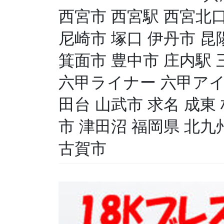
西宮市 西宮駅 西宮北口
尼崎市 塚口 伊丹市 昆
箕面市 豊中市 庄内駅 
六甲ライナー 六甲アイ
田台 山武市 求名 成東
市 津田沼 福岡県 北九
古賀市