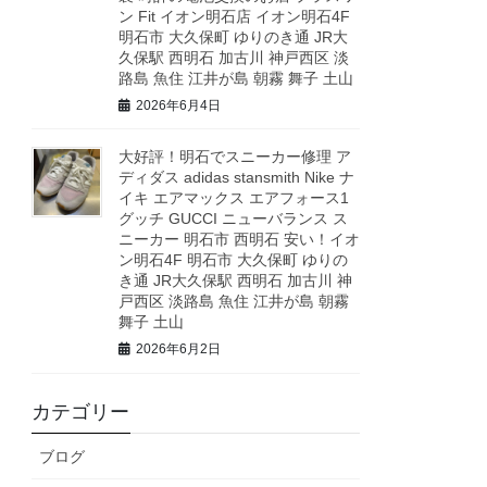
ン Fit イオン明石店 イオン明石4F
明石市 大久保町 ゆりのき通 JR大
久保駅 西明石 加古川 神戸西区 淡
路島 魚住 江井が島 朝霧 舞子 土山
2026年6月4日
大好評！明石でスニーカー修理 ア
ディダス adidas stansmith Nike ナ
イキ エアマックス エアフォース1
グッチ GUCCI ニューバランス ス
ニーカー 明石市 西明石 安い！イオ
ン明石4F 明石市 大久保町 ゆりの
き通 JR大久保駅 西明石 加古川 神
戸西区 淡路島 魚住 江井が島 朝霧
舞子 土山
2026年6月2日
カテゴリー
ブログ