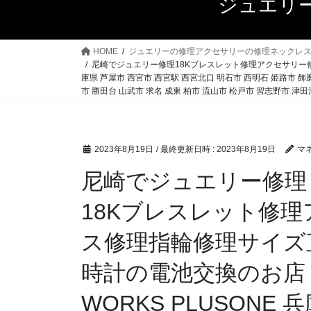
ジュエリ
HOME
ジュエリーの修理アクセサリーの修理ネックレ
尼崎でジュエリー修理18Kブレスレット修理アクセサリー修理ネ
庫県 芦屋市 西宮市 西宮駅 西宮北口 明石市 西明石 姫路市 飾
市 勝田台 山武市 求名 成東 柏市 流山市 松戸市 習志野市 津
2023年8月19日
/ 最終更新日時 :
2023年8月19日
マ
尼崎でジュエリー修理
18Kブレスレット修
ス修理指輪修理サイズ
時計の電池交換のお店 プ
WORKS PLUSONE