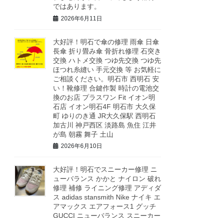
ではあります。
2026年6月11日
大好評！明石で傘の修理 雨傘 日傘
長傘 折り畳み傘 骨折れ修理 石突き
交換 ハトメ交換 つゆ先交換 つゆ先
ほつれ糸縫い 手元交換 等 お気軽に
ご相談ください。明石市 西明石 安
い！靴修理 合鍵作製 時計の電池交
換のお店 プラスワン Fit イオン明
石店 イオン明石4F 明石市 大久保
町 ゆりのき通 JR大久保駅 西明石
加古川 神戸西区 淡路島 魚住 江井
が島 朝霧 舞子 土山
2026年6月10日
大好評！明石でスニーカー修理 ニ
ューバランス かかと ナイロン 破れ
修理 補修 ライニング修理 アディダ
ス adidas stansmith Nike ナイキ エ
アマックス エアフォース1 グッチ
GUCCI ニューバランス スニーカー