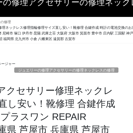
ーの修理アクセサリーの修理ネック
スの修理
ックレス修理指輪修理サイズ直し安い！靴修理 合鍵作成 時計の電池交換のお店 プラスワン
磨 尼崎市 塚口 伊丹市 昆陽 武庫之荘 大阪府 大阪市 箕面市 豊中市 庄内駅 三国駅 
田沼 福岡県 北九州市 小倉 八幡東区 遠賀郡 古賀市
ネージャー
ジュエリーの修理アクセサリーの修理ネックレスの修理
理アクセサリー修理ネックレ
直し安い！靴修理 合鍵作成
ラスワン REPAIR
 兵庫県 芦屋市 兵庫県 芦屋市