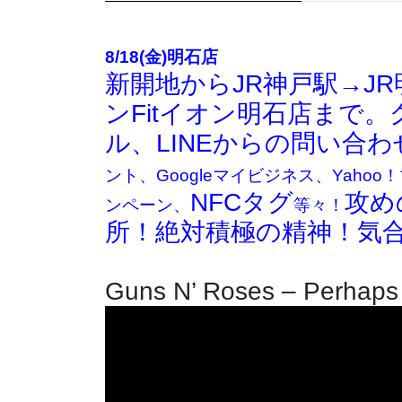
8/18(金)明石店
新開地からJR神戸駅→J
ンFitイオン明石店まで
ル、LINEからの問い合
ント、Googleマイビジネス、Yaho
NFCタグ
攻め
ンペーン、
等々！
所！絶対積極の精神！気
Guns N’ Roses – Perhaps