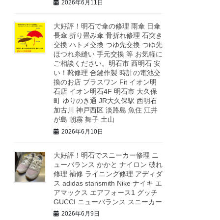
2026年6月11日
大好評！明石で傘の修理 雨傘 日傘
長傘 折り畳み傘 骨折れ修理 石突き
交換 ハトメ交換 つゆ先交換 つゆ先
ほつれ糸縫い 手元交換 等 お気軽に
ご相談ください。明石市 西明石 安
い！靴修理 合鍵作製 時計の電池交
換のお店 プラスワン Fit イオン明
石店 イオン明石4F 明石市 大久保
町 ゆりのき通 JR大久保駅 西明石
加古川 神戸西区 淡路島 魚住 江井
が島 朝霧 舞子 土山
2026年6月10日
大好評！明石でスニーカー修理 ニ
ューバランス かかと ナイロン 破れ
修理 補修 ライニング修理 アディダ
ス adidas stansmith Nike ナイキ エ
アマックス エアフォース1 グッチ
GUCCI ニューバランス スニーカー
2026年6月9日