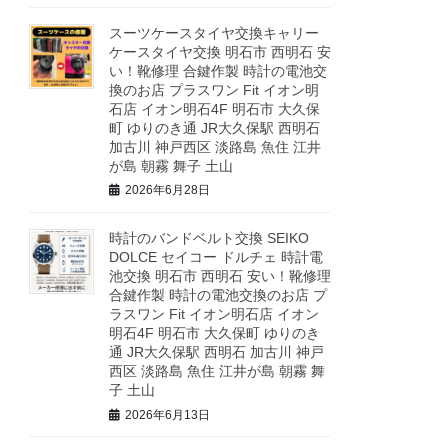
スーツケースタイヤ交換キャリー
ケースタイヤ交換 明石市 西明石 安
い！靴修理 合鍵作製 時計の電池交
換のお店 プラスワン Fit イオン明
石店 イオン明石4F 明石市 大久保
町 ゆりのき通 JR大久保駅 西明石
加古川 神戸西区 淡路島 魚住 江井
が島 朝霧 舞子 土山
2026年6月28日
時計のバンドベルト交換 SEIKO
DOLCE セイコー ドルチェ 時計電
池交換 明石市 西明石 安い！靴修理
合鍵作製 時計の電池交換のお店 プ
ラスワン Fit イオン明石店 イオン
明石4F 明石市 大久保町 ゆりのき
通 JR大久保駅 西明石 加古川 神戸
西区 淡路島 魚住 江井が島 朝霧 舞
子 土山
2026年6月13日