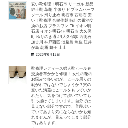
安い靴修理！明石市 リーガル 新品
紳士靴 革靴 半張り ビブラムハーフ
ソール 滑り止め 明石市 西明石 安
い！靴修理 合鍵作製 時計の電池交
換のお店 プラスワン Fit イオン明
石店 イオン明石4F 明石市 大久保
町 ゆりのき通 JR大久保駅 西明石
加古川 神戸西区 淡路島 魚住 江井
が島 朝霧 舞子 土山
2026年6月12日
靴修理レディース婦人靴ヒール巻
交換巻革かかと修理！ 女性の靴の
お悩みで多いのが、ヒール周りの
剥がれではないでしょうか？穴の
空いた溝蓋にヒールをもっていか
れたり、気をつけて歩いていても
引っ掻けてしまいます。自分では
見えない部分ですので、普段歩い
ていてあまり気にならないかも知
れませんが、目立ってしまう部分
ではあります。