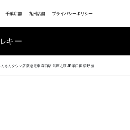
千葉店舗
九州店舗
プライバシーポリシー
ルキー
さんタウン店 阪急電車 塚口駅 武庫之荘 JR塚口駅 稲野 猪