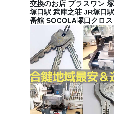
交換のお店 プラスワン 
塚口駅 武庫之荘 JR塚口
番館 SOCOLA塚口クロ