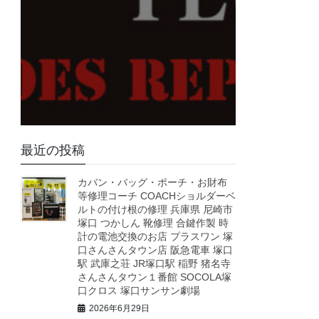
最近の投稿
カバン・バッグ・ポーチ・お財布
等修理コーチ COACHショルダーベ
ルトの付け根の修理 兵庫県 尼崎市
塚口 つかしん 靴修理 合鍵作製 時
計の電池交換のお店 プラスワン 塚
口さんさんタウン店 阪急電車 塚口
駅 武庫之荘 JR塚口駅 稲野 猪名寺
さんさんタウン１番館 SOCOLA塚
口クロス 塚口サンサン劇場
2026年6月29日