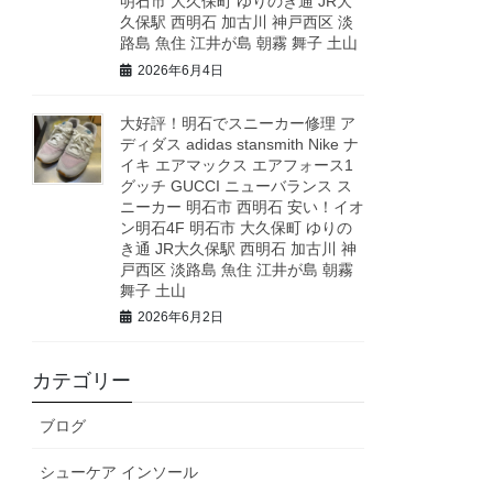
明石市 大久保町 ゆりのき通 JR大
久保駅 西明石 加古川 神戸西区 淡
路島 魚住 江井が島 朝霧 舞子 土山
2026年6月4日
大好評！明石でスニーカー修理 ア
ディダス adidas stansmith Nike ナ
イキ エアマックス エアフォース1
グッチ GUCCI ニューバランス ス
ニーカー 明石市 西明石 安い！イオ
ン明石4F 明石市 大久保町 ゆりの
き通 JR大久保駅 西明石 加古川 神
戸西区 淡路島 魚住 江井が島 朝霧
舞子 土山
2026年6月2日
カテゴリー
ブログ
シューケア インソール