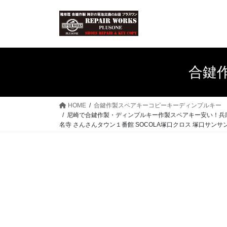
コ
ナ
ン
ビ
テ
ゲ
ン
ー
ツ
シ
へ
ョ
合鍵
ス
ン
キ
に
ッ
移
HOME
合鍵作製スペアキーコピーキーディンプルキー
プ
動
尼崎で合鍵作製・ディンプルキー作製スペアキー安い！兵庫県 
名寺 さんさんタウン１番館 SOCOLA塚口クロス 塚口サンサ