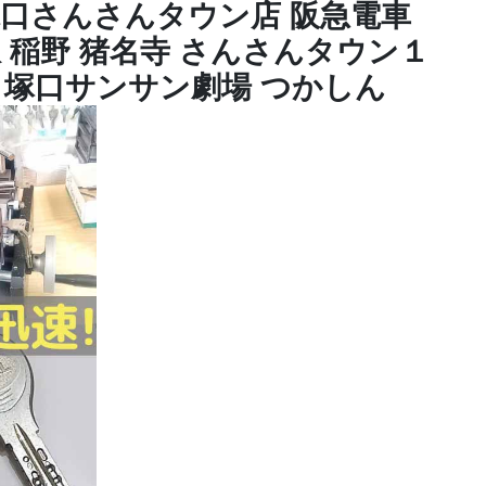
塚口さんさんタウン店 阪急電車
駅 稲野 猪名寺 さんさんタウン１
ス 塚口サンサン劇場 つかしん