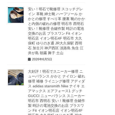
安い！明石で靴修理 スコッチグレ
イン 革靴 紳士靴 ハーフソール か
かとの修理 すべり革 腰裏 靴のかか
と内側の破れの修理 明石市 西明石
安い！靴修理 合鍵作製 時計の電池
交換のお店 プラスワン Fit イオン
明石店 イオン明石4F 明石市 大久
保町 ゆりのき通 JR大久保駅 西明
石 加古川 神戸西区 淡路島 魚住 江
井が島 朝霧 舞子 土山
2026年6月5日
大好評！明石でスニーカー修理 ニ
ューバランス かかと ナイロン 破れ
修理 補修 ライニング修理 アディダ
ス adidas stansmith Nike ナイキ エ
アマックス エアフォース1 グッチ
GUCCI ニューバランス スニーカー
明石市 西明石 安い！靴修理 合鍵作
製 時計の電池交換のお店 プラスワ
ン Fit イオン明石店 イオン明石4F