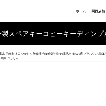
ホーム
関西店舗
作製スペアキーコピーキーディンプ
尼崎市 塚口 つかしん 靴修理 合鍵作製 時計の電池交換のお店 プラスワン 塚口さん
ン劇場 つかしん