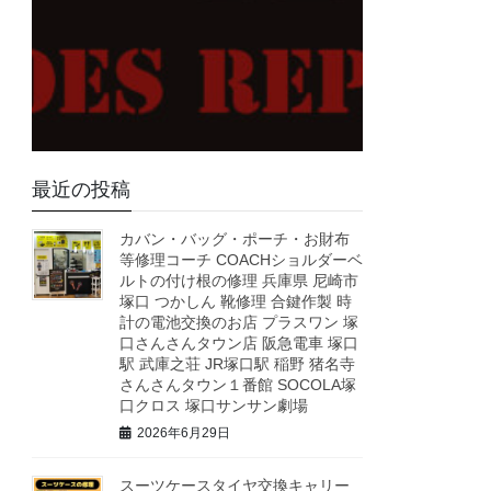
最近の投稿
カバン・バッグ・ポーチ・お財布
等修理コーチ COACHショルダーベ
ルトの付け根の修理 兵庫県 尼崎市
塚口 つかしん 靴修理 合鍵作製 時
計の電池交換のお店 プラスワン 塚
口さんさんタウン店 阪急電車 塚口
駅 武庫之荘 JR塚口駅 稲野 猪名寺
さんさんタウン１番館 SOCOLA塚
口クロス 塚口サンサン劇場
2026年6月29日
スーツケースタイヤ交換キャリー