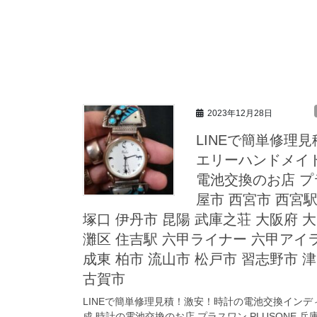
2023年12月28日
LINEで簡単修理
エリーハンドメイ
電池交換のお店 プラ
屋市 西宮市 西宮駅
塚口 伊丹市 昆陽 武庫之荘 大阪府 大
灘区 住吉駅 六甲ライナー 六甲アイラ
成東 柏市 流山市 松戸市 習志野市 
古賀市
LINEで簡単修理見積！激安！時計の電池交換イン
成 時計の電池交換のお店 プラスワン PLUSONE 兵庫