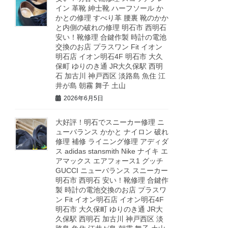
イン 革靴 紳士靴 ハーフソール か
かとの修理 すべり革 腰裏 靴のかか
と内側の破れの修理 明石市 西明石
安い！靴修理 合鍵作製 時計の電池
交換のお店 プラスワン Fit イオン
明石店 イオン明石4F 明石市 大久
保町 ゆりのき通 JR大久保駅 西明
石 加古川 神戸西区 淡路島 魚住 江
井が島 朝霧 舞子 土山
2026年6月5日
大好評！明石でスニーカー修理 ニ
ューバランス かかと ナイロン 破れ
修理 補修 ライニング修理 アディダ
ス adidas stansmith Nike ナイキ エ
アマックス エアフォース1 グッチ
GUCCI ニューバランス スニーカー
明石市 西明石 安い！靴修理 合鍵作
製 時計の電池交換のお店 プラスワ
ン Fit イオン明石店 イオン明石4F
明石市 大久保町 ゆりのき通 JR大
久保駅 西明石 加古川 神戸西区 淡