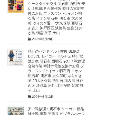
ケースタイヤ交換 明石市 西明石 安
い！靴修理 合鍵作製 時計の電池交
換のお店 プラスワン Fit イオン明
石店 イオン明石4F 明石市 大久保
町 ゆりのき通 JR大久保駅 西明石
加古川 神戸西区 淡路島 魚住 江井
が島 朝霧 舞子 土山
2026年6月28日
時計のバンドベルト交換 SEIKO
DOLCE セイコー ドルチェ 時計電
池交換 明石市 西明石 安い！靴修理
合鍵作製 時計の電池交換のお店 プ
ラスワン Fit イオン明石店 イオン
明石4F 明石市 大久保町 ゆりのき
通 JR大久保駅 西明石 加古川 神戸
西区 淡路島 魚住 江井が島 朝霧 舞
子 土山
2026年6月13日
安い靴修理！明石市 リーガル 新品
紳士靴 革靴 半張り ビブラムハーフ