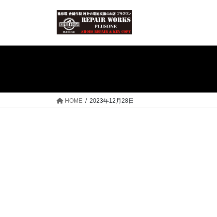
コ
ナ
ン
ビ
テ
ゲ
ン
ー
ツ
シ
へ
ョ
ス
ン
キ
に
ッ
移
HOME
2023年12月28日
プ
動