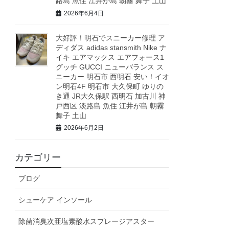
路島 魚住 江井が島 朝霧 舞子 土山
2026年6月4日
大好評！明石でスニーカー修理 ア
ディダス adidas stansmith Nike ナ
イキ エアマックス エアフォース1
グッチ GUCCI ニューバランス ス
ニーカー 明石市 西明石 安い！イオ
ン明石4F 明石市 大久保町 ゆりの
き通 JR大久保駅 西明石 加古川 神
戸西区 淡路島 魚住 江井が島 朝霧
舞子 土山
2026年6月2日
カテゴリー
ブログ
シューケア インソール
除菌消臭次亜塩素酸水スプレージアスター