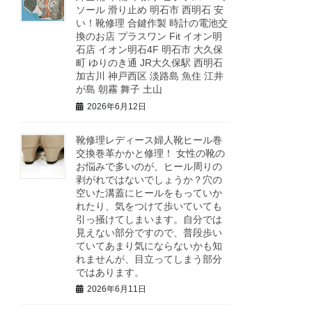
ソール 滑り止め 明石市 西明石 安
い！靴修理 合鍵作製 時計の電池交
換のお店 プラスワン Fit イオン明
石店 イオン明石4F 明石市 大久保
町 ゆりのき通 JR大久保駅 西明石
加古川 神戸西区 淡路島 魚住 江井
が島 朝霧 舞子 土山
2026年6月12日
靴修理レディース婦人靴ヒール巻
交換巻革かかと修理！ 女性の靴の
お悩みで多いのが、ヒール周りの
剥がれではないでしょうか？穴の
空いた溝蓋にヒールをもっていか
れたり、気をつけて歩いていても
引っ掻けてしまいます。自分では
見えない部分ですので、普段歩い
ていてあまり気にならないかも知
れませんが、目立ってしまう部分
ではあります。
2026年6月11日