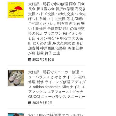
大好評！明石で傘の修理 雨傘 日傘
長傘 折り畳み傘 骨折れ修理 石突き
交換 ハトメ交換 つゆ先交換 つゆ先
ほつれ糸縫い 手元交換 等 お気軽に
ご相談ください。明石市 西明石 安
い！靴修理 合鍵作製 時計の電池交
換のお店 プラスワン Fit イオン明
石店 イオン明石4F 明石市 大久保
町 ゆりのき通 JR大久保駅 西明石
加古川 神戸西区 淡路島 魚住 江井
が島 朝霧 舞子 土山
2026年6月10日
大好評！明石でスニーカー修理 ニ
ューバランス かかと ナイロン 破れ
修理 補修 ライニング修理 アディダ
ス adidas stansmith Nike ナイキ エ
アマックス エアフォース1 グッチ
GUCCI ニューバランス スニーカー
2026年6月9日
安い！明石で靴修理 スコッチグレ