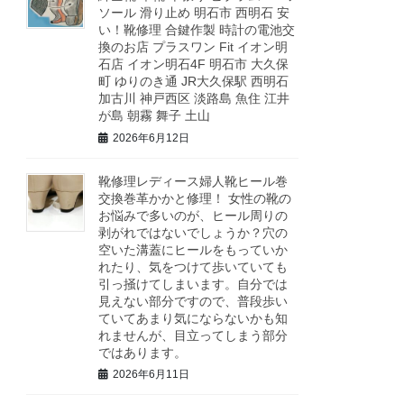
ソール 滑り止め 明石市 西明石 安
い！靴修理 合鍵作製 時計の電池交
換のお店 プラスワン Fit イオン明
石店 イオン明石4F 明石市 大久保
町 ゆりのき通 JR大久保駅 西明石
加古川 神戸西区 淡路島 魚住 江井
が島 朝霧 舞子 土山
2026年6月12日
靴修理レディース婦人靴ヒール巻
交換巻革かかと修理！ 女性の靴の
お悩みで多いのが、ヒール周りの
剥がれではないでしょうか？穴の
空いた溝蓋にヒールをもっていか
れたり、気をつけて歩いていても
引っ掻けてしまいます。自分では
見えない部分ですので、普段歩い
ていてあまり気にならないかも知
れませんが、目立ってしまう部分
ではあります。
2026年6月11日