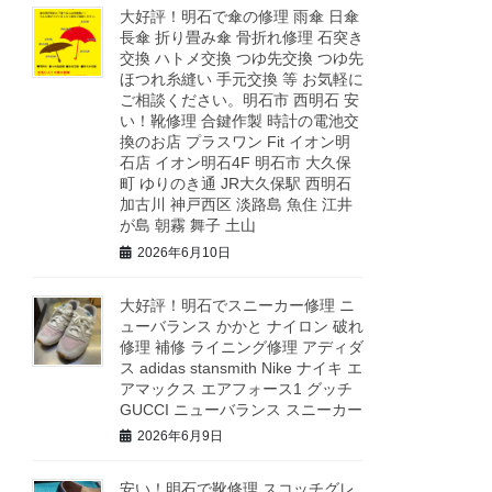
大好評！明石で傘の修理 雨傘 日傘
長傘 折り畳み傘 骨折れ修理 石突き
交換 ハトメ交換 つゆ先交換 つゆ先
ほつれ糸縫い 手元交換 等 お気軽に
ご相談ください。明石市 西明石 安
い！靴修理 合鍵作製 時計の電池交
換のお店 プラスワン Fit イオン明
石店 イオン明石4F 明石市 大久保
町 ゆりのき通 JR大久保駅 西明石
加古川 神戸西区 淡路島 魚住 江井
が島 朝霧 舞子 土山
2026年6月10日
大好評！明石でスニーカー修理 ニ
ューバランス かかと ナイロン 破れ
修理 補修 ライニング修理 アディダ
ス adidas stansmith Nike ナイキ エ
アマックス エアフォース1 グッチ
GUCCI ニューバランス スニーカー
2026年6月9日
安い！明石で靴修理 スコッチグレ