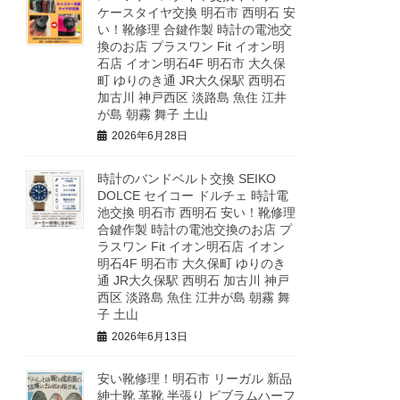
ケースタイヤ交換 明石市 西明石 安
い！靴修理 合鍵作製 時計の電池交
換のお店 プラスワン Fit イオン明
石店 イオン明石4F 明石市 大久保
町 ゆりのき通 JR大久保駅 西明石
加古川 神戸西区 淡路島 魚住 江井
が島 朝霧 舞子 土山
2026年6月28日
時計のバンドベルト交換 SEIKO
DOLCE セイコー ドルチェ 時計電
池交換 明石市 西明石 安い！靴修理
合鍵作製 時計の電池交換のお店 プ
ラスワン Fit イオン明石店 イオン
明石4F 明石市 大久保町 ゆりのき
通 JR大久保駅 西明石 加古川 神戸
西区 淡路島 魚住 江井が島 朝霧 舞
子 土山
2026年6月13日
安い靴修理！明石市 リーガル 新品
紳士靴 革靴 半張り ビブラムハーフ