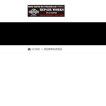
コ
ナ
ン
ビ
テ
ゲ
ン
ー
ツ
シ
へ
ョ
ス
ン
キ
に
ッ
移
HOME
2026年6月9日
プ
動