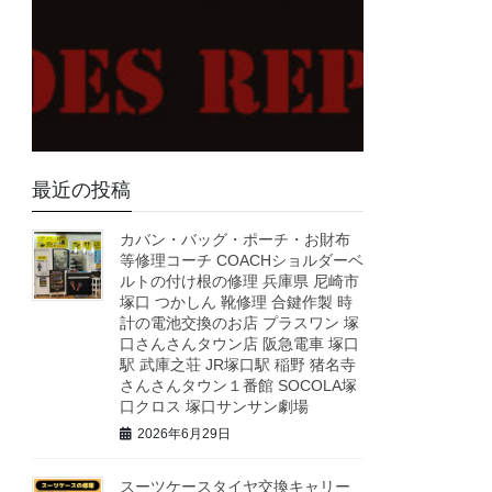
最近の投稿
カバン・バッグ・ポーチ・お財布
等修理コーチ COACHショルダーベ
ルトの付け根の修理 兵庫県 尼崎市
塚口 つかしん 靴修理 合鍵作製 時
計の電池交換のお店 プラスワン 塚
口さんさんタウン店 阪急電車 塚口
駅 武庫之荘 JR塚口駅 稲野 猪名寺
さんさんタウン１番館 SOCOLA塚
口クロス 塚口サンサン劇場
2026年6月29日
スーツケースタイヤ交換キャリー