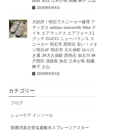
路島 魚住 江井が島 朝霧 舞子 土山
2026年6月4日
大好評！明石でスニーカー修理 ア
ディダス adidas stansmith Nike ナ
イキ エアマックス エアフォース1
グッチ GUCCI ニューバランス ス
ニーカー 明石市 西明石 安い！イオ
ン明石4F 明石市 大久保町 ゆりの
き通 JR大久保駅 西明石 加古川 神
戸西区 淡路島 魚住 江井が島 朝霧
舞子 土山
2026年6月2日
カテゴリー
ブログ
シューケア インソール
除菌消臭次亜塩素酸水スプレージアスター