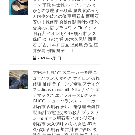
イン 革靴 紳士靴 ハーフソール か
かとの修理 すべり革 腰裏 靴のかか
と内側の破れの修理 明石市 西明石
安い！靴修理 合鍵作製 時計の電池
交換のお店 プラスワン Fit イオン
明石店 イオン明石4F 明石市 大久
保町 ゆりのき通 JR大久保駅 西明
石 加古川 神戸西区 淡路島 魚住 江
井が島 朝霧 舞子 土山
2026年6月5日
大好評！明石でスニーカー修理 ニ
ューバランス かかと ナイロン 破れ
修理 補修 ライニング修理 アディダ
ス adidas stansmith Nike ナイキ エ
アマックス エアフォース1 グッチ
GUCCI ニューバランス スニーカー
明石市 西明石 安い！靴修理 合鍵作
製 時計の電池交換のお店 プラスワ
ン Fit イオン明石店 イオン明石4F
明石市 大久保町 ゆりのき通 JR大
久保駅 西明石 加古川 神戸西区 淡