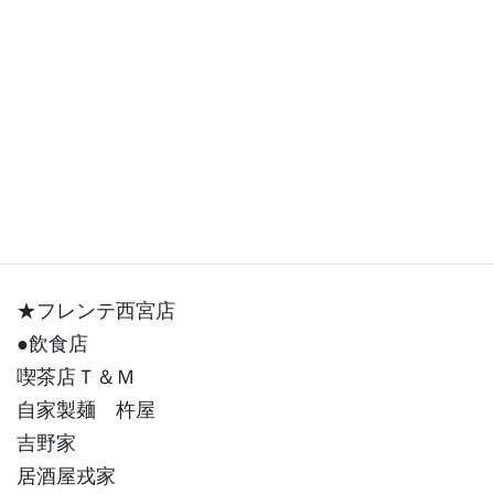
↑QRコードを読み取って頂きましたら「友達追加」
LINEで簡単修理見積！
修理をお考えのお客様、是非、LINE簡単見積もりご
活用くださいませ！
★フレンテ西宮店
●飲食店
喫茶店Ｔ＆Ｍ
自家製麺 杵屋
吉野家
居酒屋戎家