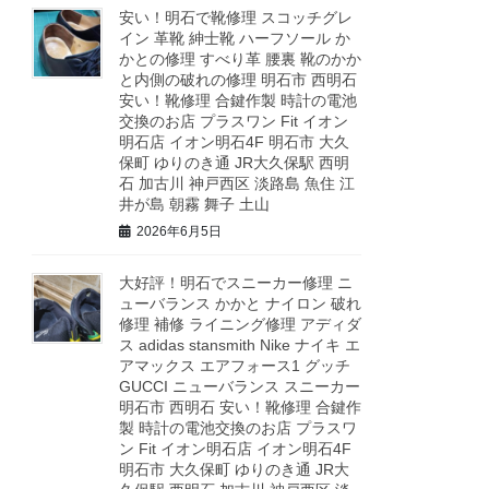
安い！明石で靴修理 スコッチグレ
イン 革靴 紳士靴 ハーフソール か
かとの修理 すべり革 腰裏 靴のかか
と内側の破れの修理 明石市 西明石
安い！靴修理 合鍵作製 時計の電池
交換のお店 プラスワン Fit イオン
明石店 イオン明石4F 明石市 大久
保町 ゆりのき通 JR大久保駅 西明
石 加古川 神戸西区 淡路島 魚住 江
井が島 朝霧 舞子 土山
2026年6月5日
大好評！明石でスニーカー修理 ニ
ューバランス かかと ナイロン 破れ
修理 補修 ライニング修理 アディダ
ス adidas stansmith Nike ナイキ エ
アマックス エアフォース1 グッチ
GUCCI ニューバランス スニーカー
明石市 西明石 安い！靴修理 合鍵作
製 時計の電池交換のお店 プラスワ
ン Fit イオン明石店 イオン明石4F
明石市 大久保町 ゆりのき通 JR大