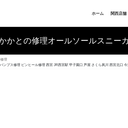
ホーム
関西店舗
かかとの修理オールソールスニー
の修理
パンプス修理 ピンヒール修理 西宮 JR西宮駅 甲子園口 芦屋 さくら夙川 西宮北口 今