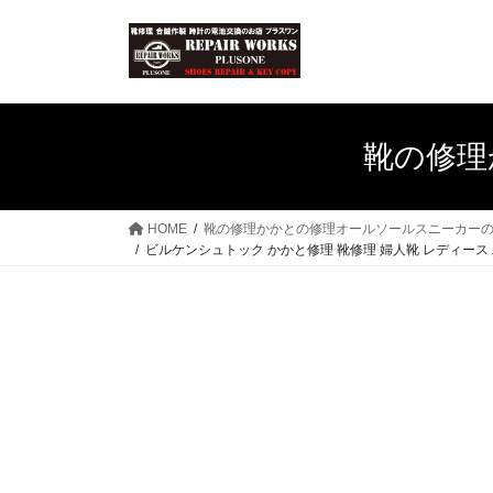
コ
ナ
ン
ビ
テ
ゲ
ン
ー
ツ
シ
へ
ョ
靴の修理
ス
ン
キ
に
ッ
移
HOME
靴の修理かかとの修理オールソールスニーカー
プ
動
ビルケンシュトック かかと修理 靴修理 婦人靴 レディース 