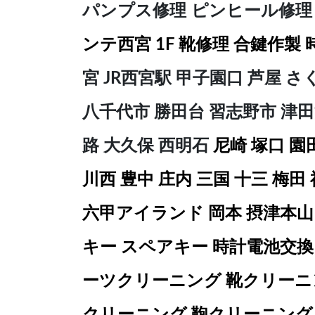
パンプス修理 ピンヒール修
ンテ西宮 1F 靴修理 合鍵作製
宮 JR西宮駅 甲子園口 芦屋 
八千代市 勝田台 習志野市 津田
路 大久保 西明石
尼崎 塚口 園
川西 豊中 庄内 三国 十三 梅田
六甲アイランド 岡本 摂津本山 
キー スペアキー 時計電池交換
ーツクリーニング 靴クリーニ
クリーニング 鞄クリーニング 