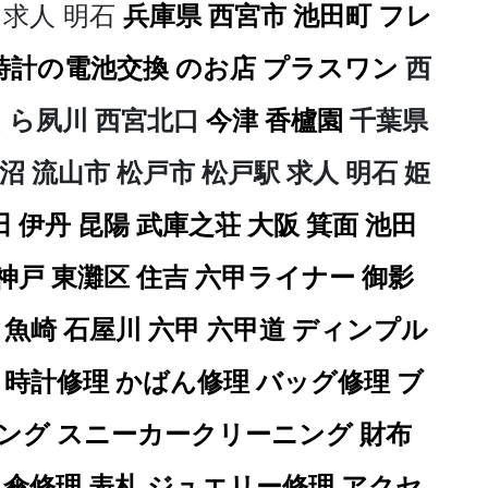
理
求人 明石
兵庫県 西宮市 池田町 フレ
 時計の電池交換 のお店 プラスワン
西
さくら夙川 西宮北口
今津 香櫨園
千葉県
沼 流山市 松戸市 松戸駅 求人 明石 姫
田 伊丹 昆陽 武庫之荘 大阪 箕面 池田
 神戸 東灘区 住吉 六甲ライナー 御影
魚崎 石屋川 六甲 六甲道
ディンプル
 時計修理 かばん修理 バッグ修理 ブ
ング スニーカークリーニング 財布
傘修理 表札 ジュエリー修理 アクセ