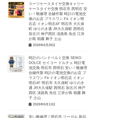
スーツケースタイヤ交換キャリー
ケースタイヤ交換 明石市 西明石 安
い！靴修理 合鍵作製 時計の電池交
換のお店 プラスワン Fit イオン明
石店 イオン明石4F 明石市 大久保
町 ゆりのき通 JR大久保駅 西明石
加古川 神戸西区 淡路島 魚住 江井
が島 朝霧 舞子 土山
2026年6月28日
時計のバンドベルト交換 SEIKO
DOLCE セイコー ドルチェ 時計電
池交換 明石市 西明石 安い！靴修理
合鍵作製 時計の電池交換のお店 プ
ラスワン Fit イオン明石店 イオン
明石4F 明石市 大久保町 ゆりのき
通 JR大久保駅 西明石 加古川 神戸
西区 淡路島 魚住 江井が島 朝霧 舞
子 土山
2026年6月13日
安い靴修理！明石市 リーガル 新品