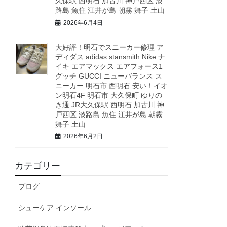
久保駅 西明石 加古川 神戸西区 淡
路島 魚住 江井が島 朝霧 舞子 土山
2026年6月4日
大好評！明石でスニーカー修理 ア
ディダス adidas stansmith Nike ナ
イキ エアマックス エアフォース1
グッチ GUCCI ニューバランス ス
ニーカー 明石市 西明石 安い！イオ
ン明石4F 明石市 大久保町 ゆりの
き通 JR大久保駅 西明石 加古川 神
戸西区 淡路島 魚住 江井が島 朝霧
舞子 土山
2026年6月2日
カテゴリー
ブログ
シューケア インソール