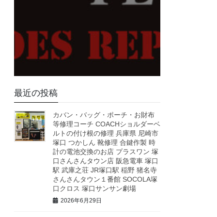
最近の投稿
カバン・バッグ・ポーチ・お財布
等修理コーチ COACHショルダーベ
ルトの付け根の修理 兵庫県 尼崎市
塚口 つかしん 靴修理 合鍵作製 時
計の電池交換のお店 プラスワン 塚
口さんさんタウン店 阪急電車 塚口
駅 武庫之荘 JR塚口駅 稲野 猪名寺
さんさんタウン１番館 SOCOLA塚
口クロス 塚口サンサン劇場
2026年6月29日