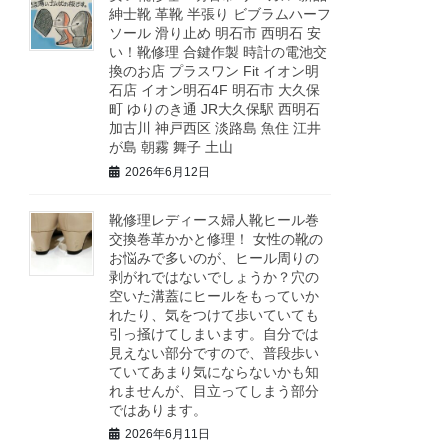
紳士靴 革靴 半張り ビブラムハーフ
ソール 滑り止め 明石市 西明石 安
い！靴修理 合鍵作製 時計の電池交
換のお店 プラスワン Fit イオン明
石店 イオン明石4F 明石市 大久保
町 ゆりのき通 JR大久保駅 西明石
加古川 神戸西区 淡路島 魚住 江井
が島 朝霧 舞子 土山
2026年6月12日
靴修理レディース婦人靴ヒール巻
交換巻革かかと修理！ 女性の靴の
お悩みで多いのが、ヒール周りの
剥がれではないでしょうか？穴の
空いた溝蓋にヒールをもっていか
れたり、気をつけて歩いていても
引っ掻けてしまいます。自分では
見えない部分ですので、普段歩い
ていてあまり気にならないかも知
れませんが、目立ってしまう部分
ではあります。
2026年6月11日