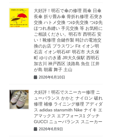
大好評！明石で傘の修理 雨傘 日傘
長傘 折り畳み傘 骨折れ修理 石突き
交換 ハトメ交換 つゆ先交換 つゆ先
ほつれ糸縫い 手元交換 等 お気軽に
ご相談ください。明石市 西明石 安
い！靴修理 合鍵作製 時計の電池交
換のお店 プラスワン Fit イオン明
石店 イオン明石4F 明石市 大久保
町 ゆりのき通 JR大久保駅 西明石
加古川 神戸西区 淡路島 魚住 江井
が島 朝霧 舞子 土山
2026年6月10日
大好評！明石でスニーカー修理 ニ
ューバランス かかと ナイロン 破れ
修理 補修 ライニング修理 アディダ
ス adidas stansmith Nike ナイキ エ
アマックス エアフォース1 グッチ
GUCCI ニューバランス スニーカー
2026年6月9日