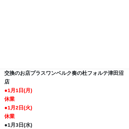
・流山市の靴修理と合鍵作製、時計の電池交換のお
店プラスワン
●1月1日(月)
休業
●1月2日(火)
通常営業
・習志野市津田沼の靴修理と合鍵作製、時計の電池
交換のお店プラスワン
ベルク奏の杜フォルテ津田沼
店
●1月1日(月)
休業
●1月2日(火)
休業
●1月3日(水)