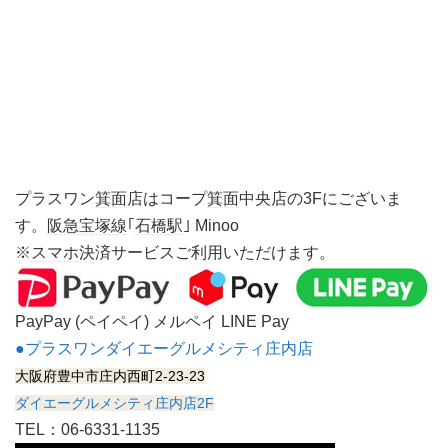
プラスワン
箕面
店はコープ
箕面
中央店の3Fにございま
す。
阪急宝塚線
｢
石橋駅
｣ Minoo
※
スマホ
決済サービスご利用いただけます。
PayPay (ペイペイ) メルペイ LINE Pay
●プラスワンダイエーグルメシティ庄内店
大阪府豊中市庄内西町2-23-23
ダイエーグルメシティ庄内店2F
TEL：06-6331-1135