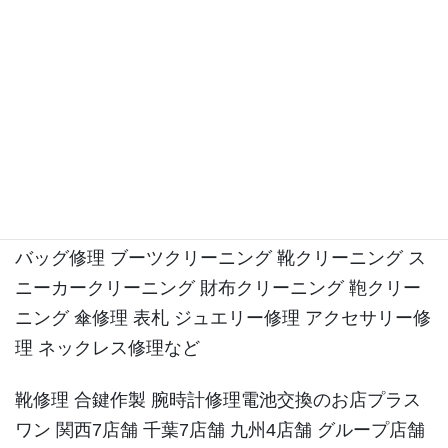
飾磨 大阪府 箕面 池田 川西 豊中 庄内 三国 十三 梅
田千葉県 八千代市 勝田台 山武市 成東 習志野市 津
田沼 流山市 松戸市 柏市 福岡県 北九州市 小倉 八幡
東 東田 遠賀川 博多 古賀 関西7店舗 千葉7店舗 九州
4店舗 グループ店舗18店舗展開 フランチャイズ 多
店舗展開 複数店舗展開 靴修理 合鍵作製 時計の電池
交換のお店 プラスワン 靴修理 合鍵作製 ディンプル
キー スペアキー 時計電池交換 時計修理 かばん修理
バッグ修理 ブーツクリーニング 靴クリーニング ス
ニーカークリーニング 財布クリーニング 鞄クリー
ニング 傘修理 表札 ジュエリー修理 アクセサリー修
理 ネックレス修理など
靴修理 合鍵作製 腕時計修理電池交換のお店プラス
ワン 関西7店舗 千葉7店舗 九州4店舗 グループ店舗