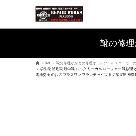
コ
ナ
ン
ビ
テ
ゲ
ン
ー
ツ
シ
へ
ョ
靴の修理
ス
ン
キ
に
ッ
移
HOME
靴の修理かかとの修理オールソールスニーカー
プ
動
学生靴 通勤靴 通学靴 ハルタ リーガル ローファー 靴修理 か
電池交換 のお店 プラスワン フランチャイズ 多店舗展開 複