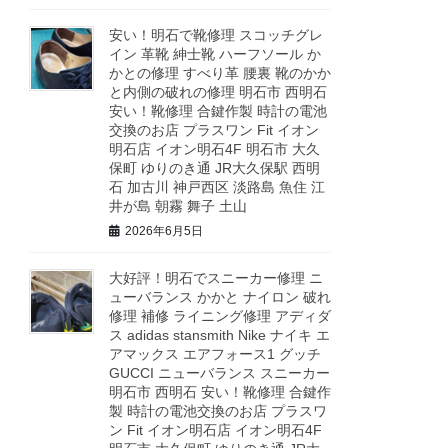
安い！明石で靴修理 スコッチグレ
イン 革靴 紳士靴 ハーフソール か
かとの修理 すべり革 腰裏 靴のかか
と内側の破れの修理 明石市 西明石
安い！靴修理 合鍵作製 時計の電池
交換のお店 プラスワン Fit イオン
明石店 イオン明石4F 明石市 大久
保町 ゆりのき通 JR大久保駅 西明
石 加古川 神戸西区 淡路島 魚住 江
井が島 朝霧 舞子 土山
2026年6月5日
大好評！明石でスニーカー修理 ニ
ューバランス かかと ナイロン 破れ
修理 補修 ライニング修理 アディダ
ス adidas stansmith Nike ナイキ エ
アマックス エアフォース1 グッチ
GUCCI ニューバランス スニーカー
明石市 西明石 安い！靴修理 合鍵作
製 時計の電池交換のお店 プラスワ
ン Fit イオン明石店 イオン明石4F