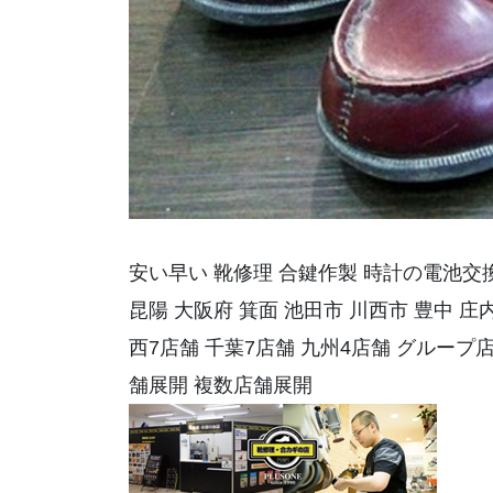
安い早い 靴修理 合鍵作製 時計の電池交換
昆陽 大阪府 箕面 池田市 川西市 豊中 庄内
西7店舗 千葉7店舗 九州4店舗 グルー
舗展開 複数店舗展開