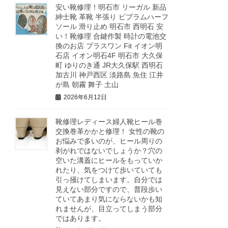
安い靴修理！明石市 リーガル 新品
紳士靴 革靴 半張り ビブラムハーフ
ソール 滑り止め 明石市 西明石 安
い！靴修理 合鍵作製 時計の電池交
換のお店 プラスワン Fit イオン明
石店 イオン明石4F 明石市 大久保
町 ゆりのき通 JR大久保駅 西明石
加古川 神戸西区 淡路島 魚住 江井
が島 朝霧 舞子 土山
2026年6月12日
靴修理レディース婦人靴ヒール巻
交換巻革かかと修理！ 女性の靴の
お悩みで多いのが、ヒール周りの
剥がれではないでしょうか？穴の
空いた溝蓋にヒールをもっていか
れたり、気をつけて歩いていても
引っ掻けてしまいます。自分では
見えない部分ですので、普段歩い
ていてあまり気にならないかも知
れませんが、目立ってしまう部分
ではあります。