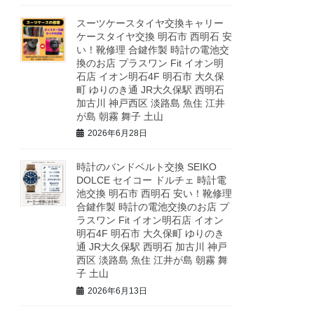
スーツケースタイヤ交換キャリー
ケースタイヤ交換 明石市 西明石 安
い！靴修理 合鍵作製 時計の電池交
換のお店 プラスワン Fit イオン明
石店 イオン明石4F 明石市 大久保
町 ゆりのき通 JR大久保駅 西明石
加古川 神戸西区 淡路島 魚住 江井
が島 朝霧 舞子 土山
2026年6月28日
時計のバンドベルト交換 SEIKO
DOLCE セイコー ドルチェ 時計電
池交換 明石市 西明石 安い！靴修理
合鍵作製 時計の電池交換のお店 プ
ラスワン Fit イオン明石店 イオン
明石4F 明石市 大久保町 ゆりのき
通 JR大久保駅 西明石 加古川 神戸
西区 淡路島 魚住 江井が島 朝霧 舞
子 土山
2026年6月13日