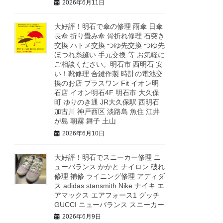
2026年6月11日
大好評！明石で傘の修理 雨傘 日傘
長傘 折り畳み傘 骨折れ修理 石突き
交換 ハトメ交換 つゆ先交換 つゆ先
ほつれ糸縫い 手元交換 等 お気軽に
ご相談ください。明石市 西明石 安
い！靴修理 合鍵作製 時計の電池交
換のお店 プラスワン Fit イオン明
石店 イオン明石4F 明石市 大久保
町 ゆりのき通 JR大久保駅 西明石
加古川 神戸西区 淡路島 魚住 江井
が島 朝霧 舞子 土山
2026年6月10日
大好評！明石でスニーカー修理 ニ
ューバランス かかと ナイロン 破れ
修理 補修 ライニング修理 アディダ
ス adidas stansmith Nike ナイキ エ
アマックス エアフォース1 グッチ
GUCCI ニューバランス スニーカー
2026年6月9日