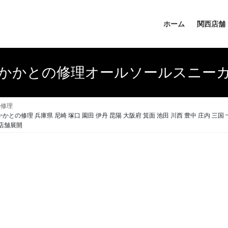
ホーム
関西店舗
かかとの修理オールソールスニー
の修理
かとの修理 兵庫県 尼崎 塚口 園田 伊丹 昆陽 大阪府 箕面 池田 川西 豊中 庄内 三国 
数店舗展開