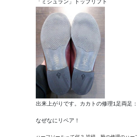
「ミシュラン」トップリフト
出来上がりです。カカトの修理1足両足：1
なぜなにリペア！
ハーフソールって何？ 皆様、靴の修理のハー