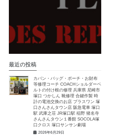
最近の投稿
カバン・バッグ・ポーチ・お財布
等修理コーチ COACHショルダーベ
ルトの付け根の修理 兵庫県 尼崎市
塚口 つかしん 靴修理 合鍵作製 時
計の電池交換のお店 プラスワン 塚
口さんさんタウン店 阪急電車 塚口
駅 武庫之荘 JR塚口駅 稲野 猪名寺
さんさんタウン１番館 SOCOLA塚
口クロス 塚口サンサン劇場
2026年6月29日