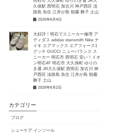
明石市 大久保町 ゆりのき通 JR大
久保駅 西明石 加古川 神戸西区 淡
路島 魚住 江井が島 朝霧 舞子 土山
2026年6月4日
大好評！明石でスニーカー修理 ア
ディダス adidas stansmith Nike ナ
イキ エアマックス エアフォース1
グッチ GUCCI ニューバランス ス
ニーカー 明石市 西明石 安い！イオ
ン明石4F 明石市 大久保町 ゆりの
き通 JR大久保駅 西明石 加古川 神
戸西区 淡路島 魚住 江井が島 朝霧
舞子 土山
2026年6月2日
カテゴリー
ブログ
シューケア インソール