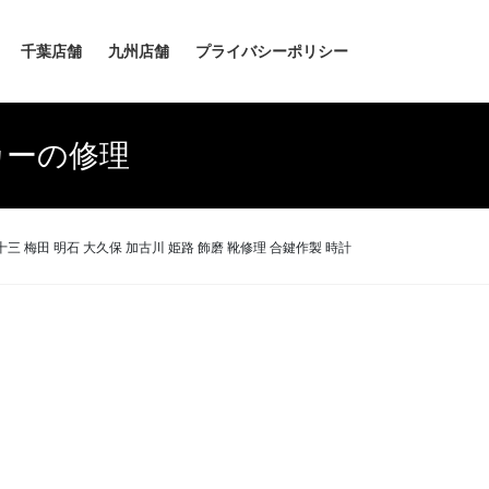
千葉店舗
九州店舗
プライバシーポリシー
カーの修理
十三 梅田 明石 大久保 加古川 姫路 飾磨 靴修理 合鍵作製 時計