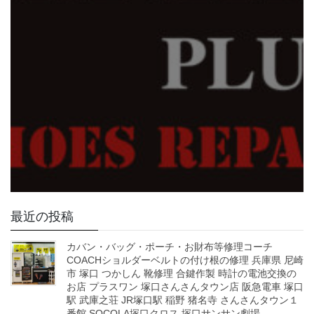
最近の投稿
カバン・バッグ・ポーチ・お財布等修理コーチ
COACHショルダーベルトの付け根の修理 兵庫県 尼崎
市 塚口 つかしん 靴修理 合鍵作製 時計の電池交換の
お店 プラスワン 塚口さんさんタウン店 阪急電車 塚口
駅 武庫之荘 JR塚口駅 稲野 猪名寺 さんさんタウン１
番館 SOCOLA塚口クロス 塚口サンサン劇場