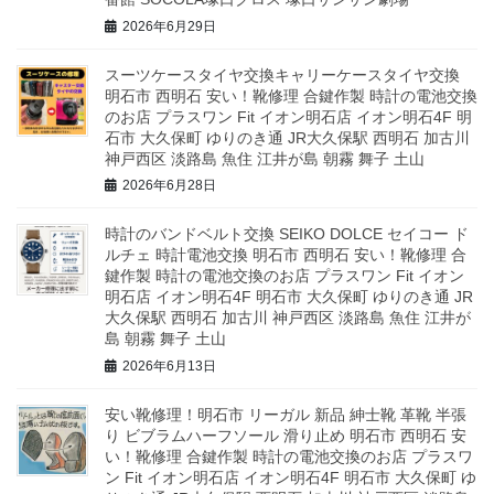
2026年6月29日
スーツケースタイヤ交換キャリーケースタイヤ交換
明石市 西明石 安い！靴修理 合鍵作製 時計の電池交換
のお店 プラスワン Fit イオン明石店 イオン明石4F 明
石市 大久保町 ゆりのき通 JR大久保駅 西明石 加古川
神戸西区 淡路島 魚住 江井が島 朝霧 舞子 土山
2026年6月28日
時計のバンドベルト交換 SEIKO DOLCE セイコー ド
ルチェ 時計電池交換 明石市 西明石 安い！靴修理 合
鍵作製 時計の電池交換のお店 プラスワン Fit イオン
明石店 イオン明石4F 明石市 大久保町 ゆりのき通 JR
大久保駅 西明石 加古川 神戸西区 淡路島 魚住 江井が
島 朝霧 舞子 土山
2026年6月13日
安い靴修理！明石市 リーガル 新品 紳士靴 革靴 半張
り ビブラムハーフソール 滑り止め 明石市 西明石 安
い！靴修理 合鍵作製 時計の電池交換のお店 プラスワ
ン Fit イオン明石店 イオン明石4F 明石市 大久保町 ゆ