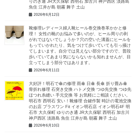
りのき通 JR大久保駅 西明石 加古川 神戸西区 淡路島
魚住 江井が島 朝霧 舞子 土山
2026年6月12日
靴修理レディース婦人靴ヒール巻交換巻革かかと修
理！ 女性の靴のお悩みで多いのが、ヒール周りの剥
がれではないでしょうか？穴の空いた溝蓋にヒールを
もっていかれたり、気をつけて歩いていても引っ掻け
てしまいます。自分では見えない部分ですので、普段
歩いていてあまり気にならないかも知れませんが、目
立ってしまう部分ではあります。
2026年6月11日
大好評！明石で傘の修理 雨傘 日傘 長傘 折り畳み傘
骨折れ修理 石突き交換 ハトメ交換 つゆ先交換 つゆ先
ほつれ糸縫い 手元交換 等 お気軽にご相談ください。
明石市 西明石 安い！靴修理 合鍵作製 時計の電池交換
のお店 プラスワン Fit イオン明石店 イオン明石4F 明
石市 大久保町 ゆりのき通 JR大久保駅 西明石 加古川
神戸西区 淡路島 魚住 江井が島 朝霧 舞子 土山
2026年6月10日