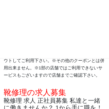
クーポン提示で靴修理が
20％OFF
合かぎ作製 かば
ん修理 時計の電池交換もクーポン提示で
10％OFF
まとめてお出し頂くとお得です。※携帯電話でこち
らの画面をご提示下さい。※PCの方はプリントア
ウトしてご利用下さい。※その他のクーポンとは併
用出来ません。※1部の店舗ではご利用できないサ
ービスもございますので店舗までご確認下さい。
靴修理の求人募集
靴修理 求人 正社員募集 私達と一緒
に働きませんか？ 1から手に職を！