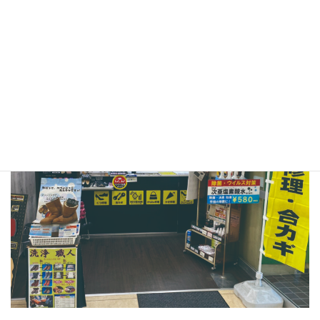
●プラスワン イズミヤ昆陽店
〒664-0027
兵庫県伊丹市池尻1-1イズミヤ昆陽店 B1F
TEL：072-770-0202