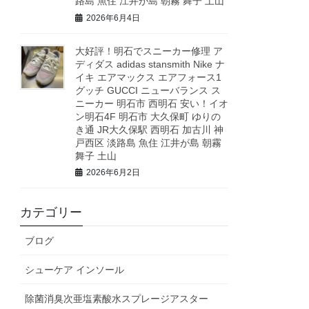
路島 魚住 江井が島 朝霧 舞子 土山
2026年6月4日
大好評！明石でスニーカー修理 ア
ディダス adidas stansmith Nike ナ
イキ エアマックス エアフォース1
グッチ GUCCI ニューバランス ス
ニーカー 明石市 西明石 安い！イオ
ン明石4F 明石市 大久保町 ゆりの
き通 JR大久保駅 西明石 加古川 神
戸西区 淡路島 魚住 江井が島 朝霧
舞子 土山
2026年6月2日
カテゴリー
ブログ
シューケア インソール
除菌消臭次亜塩素酸水スプレージアスター