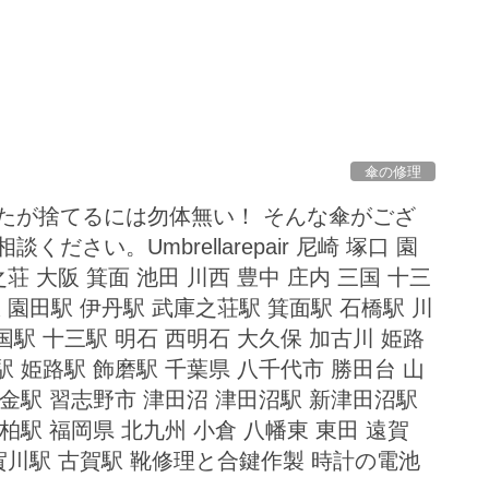
傘の修理
れたが捨てるには勿体無い！ そんな傘がござ
ください。Umbrellarepair 尼崎 塚口 園
之荘 大阪 箕面 池田 川西 豊中 庄内 三国 十三
 園田駅 伊丹駅 武庫之荘駅 箕面駅 石橋駅 川
国駅 十三駅 明石 西明石 大久保 加古川 姫路
駅 姫路駅 飾磨駅 千葉県 八千代市 勝田台 山
東金駅 習志野市 津田沼 津田沼駅 新津田沼駅
柏駅 福岡県 北九州 小倉 八幡東 東田 遠賀
賀川駅 古賀駅 靴修理と合鍵作製 時計の電池