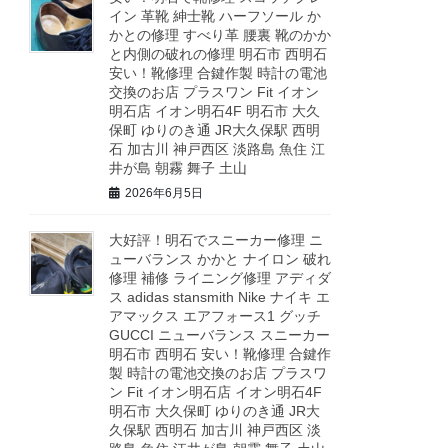
イン 革靴 紳士靴 ハーフソール か
かとの修理 すべり革 腰裏 靴のかか
と内側の破れの修理 明石市 西明石
安い！靴修理 合鍵作製 時計の電池
交換のお店 プラスワン Fit イオン
明石店 イオン明石4F 明石市 大久
保町 ゆりのき通 JR大久保駅 西明
石 加古川 神戸西区 淡路島 魚住 江
井が島 朝霧 舞子 土山
2026年6月5日
大好評！明石でスニーカー修理 ニ
ューバランス かかと ナイロン 破れ
修理 補修 ライニング修理 アディダ
ス adidas stansmith Nike ナイキ エ
アマックス エアフォース1 グッチ
GUCCI ニューバランス スニーカー
明石市 西明石 安い！靴修理 合鍵作
製 時計の電池交換のお店 プラスワ
ン Fit イオン明石店 イオン明石4F
明石市 大久保町 ゆりのき通 JR大
久保駅 西明石 加古川 神戸西区 淡