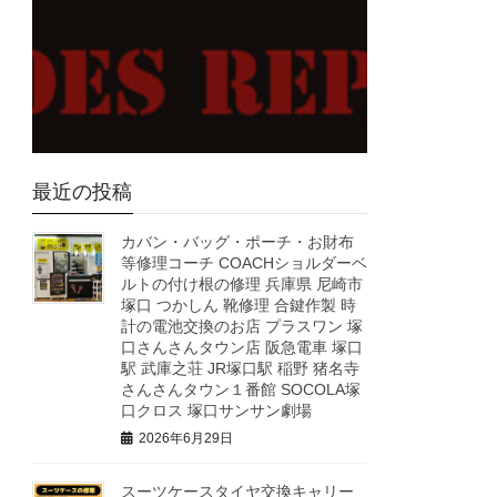
最近の投稿
カバン・バッグ・ポーチ・お財布
等修理コーチ COACHショルダーベ
ルトの付け根の修理 兵庫県 尼崎市
塚口 つかしん 靴修理 合鍵作製 時
計の電池交換のお店 プラスワン 塚
口さんさんタウン店 阪急電車 塚口
駅 武庫之荘 JR塚口駅 稲野 猪名寺
さんさんタウン１番館 SOCOLA塚
口クロス 塚口サンサン劇場
2026年6月29日
スーツケースタイヤ交換キャリー