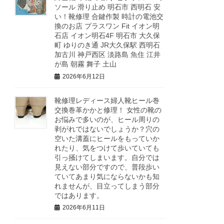
ソール 滑り止め 明石市 西明石 安
い！靴修理 合鍵作製 時計の電池交
換のお店 プラスワン Fit イオン明
石店 イオン明石4F 明石市 大久保
町 ゆりのき通 JR大久保駅 西明石
加古川 神戸西区 淡路島 魚住 江井
が島 朝霧 舞子 土山
2026年6月12日
靴修理レディース婦人靴ヒール巻
交換巻革かかと修理！ 女性の靴の
お悩みで多いのが、ヒール周りの
剥がれではないでしょうか？穴の
空いた溝蓋にヒールをもっていか
れたり、気をつけて歩いていても
引っ掻けてしまいます。自分では
見えない部分ですので、普段歩い
ていてあまり気にならないかも知
れませんが、目立ってしまう部分
ではあります。
2026年6月11日