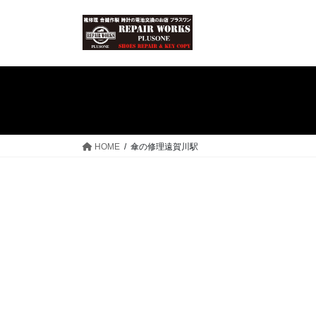
コ
ナ
ン
ビ
テ
ゲ
ン
ー
ツ
シ
へ
ョ
ス
ン
キ
に
ッ
移
HOME
傘の修理遠賀川駅
プ
動