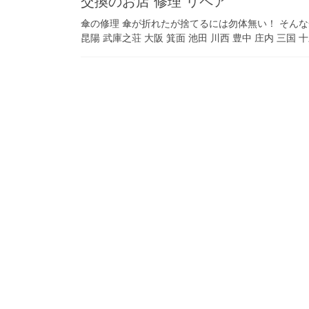
交換のお店 修理 リペア
傘の修理 傘が折れたが捨てるには勿体無い！ そんな
昆陽 武庫之荘 大阪 箕面 池田 川西 豊中 庄内 三国 十