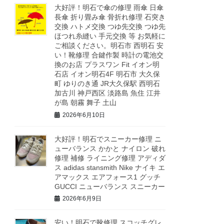
大好評！明石で傘の修理 雨傘 日傘
長傘 折り畳み傘 骨折れ修理 石突き
交換 ハトメ交換 つゆ先交換 つゆ先
ほつれ糸縫い 手元交換 等 お気軽に
ご相談ください。明石市 西明石 安
い！靴修理 合鍵作製 時計の電池交
換のお店 プラスワン Fit イオン明
石店 イオン明石4F 明石市 大久保
町 ゆりのき通 JR大久保駅 西明石
加古川 神戸西区 淡路島 魚住 江井
が島 朝霧 舞子 土山
2026年6月10日
大好評！明石でスニーカー修理 ニ
ューバランス かかと ナイロン 破れ
修理 補修 ライニング修理 アディダ
ス adidas stansmith Nike ナイキ エ
アマックス エアフォース1 グッチ
GUCCI ニューバランス スニーカー
2026年6月9日
安い！明石で靴修理 スコッチグレ