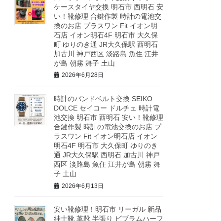
ケースタイヤ交換 明石市 西明石 安
い！靴修理 合鍵作製 時計の電池交
換のお店 プラスワン Fit イオン明
石店 イオン明石4F 明石市 大久保
町 ゆりのき通 JR大久保駅 西明石
加古川 神戸西区 淡路島 魚住 江井
が島 朝霧 舞子 土山
2026年6月28日
時計のバンドベルト交換 SEIKO
DOLCE セイコー ドルチェ 時計電
池交換 明石市 西明石 安い！靴修理
合鍵作製 時計の電池交換のお店 プ
ラスワン Fit イオン明石店 イオン
明石4F 明石市 大久保町 ゆりのき
通 JR大久保駅 西明石 加古川 神戸
西区 淡路島 魚住 江井が島 朝霧 舞
子 土山
2026年6月13日
安い靴修理！明石市 リーガル 新品
紳士靴 革靴 半張り ビブラムハーフ