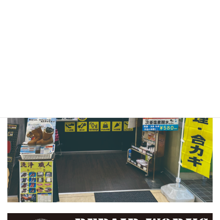
〒664-0027
兵庫県伊丹市池尻1-1イズミヤ昆陽店 B1F
TEL：072-770-0202