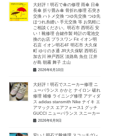
大好評！明石で傘の修理 雨傘 日傘
長傘 折り畳み傘 骨折れ修理 石突き
交換 ハトメ交換 つゆ先交換 つゆ先
ほつれ糸縫い 手元交換 等 お気軽に
ご相談ください。明石市 西明石 安
い！靴修理 合鍵作製 時計の電池交
換のお店 プラスワン Fit イオン明
石店 イオン明石4F 明石市 大久保
町 ゆりのき通 JR大久保駅 西明石
加古川 神戸西区 淡路島 魚住 江井
が島 朝霧 舞子 土山
2026年6月10日
大好評！明石でスニーカー修理 ニ
ューバランス かかと ナイロン 破れ
修理 補修 ライニング修理 アディダ
ス adidas stansmith Nike ナイキ エ
アマックス エアフォース1 グッチ
GUCCI ニューバランス スニーカー
2026年6月9日
安い！明石で靴修理 スコッチグレ