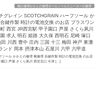
靴の修理かかとの修理オールソールスニーカーの修理
グレイン SCOTCHGRAIN ハーフソール か
 合鍵作製 時計の電池交換 のお店 プラスワン
町 西宮 JR西宮駅 甲子園口 芦屋 さくら夙川
園 求人 明石 姫路 大久保 西明石 尼崎 塚口
田 川西 豊中 庄内 三国 十三 梅田 神戸 東灘
ランド 岡本 摂津本山 石屋川 六甲 六甲道
ハーフソール かかとの修理 靴修理 合鍵作製 時計の電池交換 のお店
園口 芦屋 さくら夙川 西宮北口 今津 […]