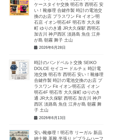
ケースタイヤ交換 明石市 西明石 安
い！靴修理 合鍵作製 時計の電池交
換のお店 プラスワン Fit イオン明
石店 イオン明石4F 明石市 大久保
町 ゆりのき通 JR大久保駅 西明石
加古川 神戸西区 淡路島 魚住 江井
が島 朝霧 舞子 土山
2026年6月28日
時計のバンドベルト交換 SEIKO
DOLCE セイコー ドルチェ 時計電
池交換 明石市 西明石 安い！靴修理
合鍵作製 時計の電池交換のお店 プ
ラスワン Fit イオン明石店 イオン
明石4F 明石市 大久保町 ゆりのき
通 JR大久保駅 西明石 加古川 神戸
西区 淡路島 魚住 江井が島 朝霧 舞
子 土山
2026年6月13日
安い靴修理！明石市 リーガル 新品
紳士靴 革靴 半張り ビブラムハーフ