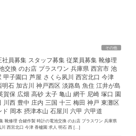
その他
 正社員募集 スタッフ募集 従業員募集 靴修理
池交換 のお店 プラスワン 兵庫県 西宮市 池
駅 甲子園口 芦屋 さくら夙川 西宮北口 今津
西明石 加古川 神戸西区 淡路島 魚住 江井が島
英賀保 広畑 高砂 太子 亀山 網干 尼崎 塚口 園
 川西 豊中 庄内 三国 十三 梅田 神戸 東灘区
ド 岡本 摂津本山 石屋川 六甲 六甲道
集 靴修理 合鍵作製 時計の電池交換 のお店 プラスワン 兵庫県
 西宮北口 今津 香櫨園 求人 明石 西 […]