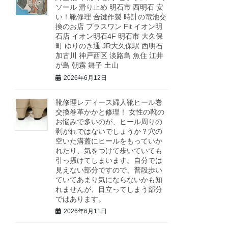
ソール 滑り止め 明石市 西明石 安
い！靴修理 合鍵作製 時計の電池交
換のお店 プラスワン Fit イオン明
石店 イオン明石4F 明石市 大久保
町 ゆりのき通 JR大久保駅 西明石
加古川 神戸西区 淡路島 魚住 江井
が島 朝霧 舞子 土山
2026年6月12日
靴修理レディース婦人靴ヒール巻
交換巻革かかと修理！ 女性の靴の
お悩みで多いのが、ヒール周りの
剥がれではないでしょうか？穴の
空いた溝蓋にヒールをもっていか
れたり、気をつけて歩いていても
引っ掻けてしまいます。自分では
見えない部分ですので、普段歩い
ていてあまり気にならないかも知
れませんが、目立ってしまう部分
ではあります。
2026年6月11日