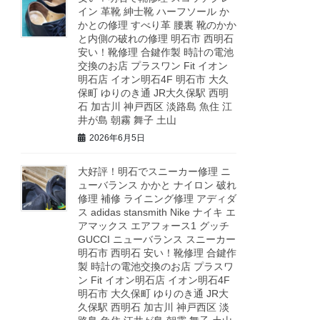
イン 革靴 紳士靴 ハーフソール か
かとの修理 すべり革 腰裏 靴のかか
と内側の破れの修理 明石市 西明石
安い！靴修理 合鍵作製 時計の電池
交換のお店 プラスワン Fit イオン
明石店 イオン明石4F 明石市 大久
保町 ゆりのき通 JR大久保駅 西明
石 加古川 神戸西区 淡路島 魚住 江
井が島 朝霧 舞子 土山
2026年6月5日
大好評！明石でスニーカー修理 ニ
ューバランス かかと ナイロン 破れ
修理 補修 ライニング修理 アディダ
ス adidas stansmith Nike ナイキ エ
アマックス エアフォース1 グッチ
GUCCI ニューバランス スニーカー
明石市 西明石 安い！靴修理 合鍵作
製 時計の電池交換のお店 プラスワ
ン Fit イオン明石店 イオン明石4F
明石市 大久保町 ゆりのき通 JR大
久保駅 西明石 加古川 神戸西区 淡