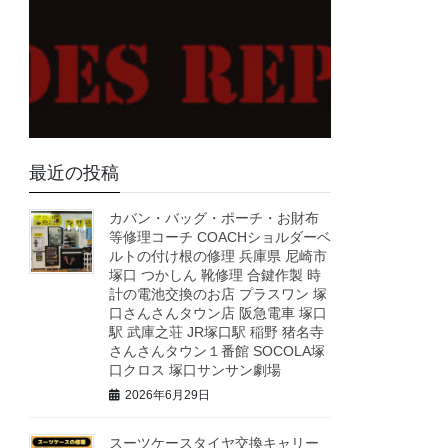
最近の投稿
カバン・バッグ・ポーチ・お財布
等修理コーチ COACHショルダーベ
ルトの付け根の修理 兵庫県 尼崎市
塚口 つかしん 靴修理 合鍵作製 時
計の電池交換のお店 プラスワン 塚
口さんさんタウン店 阪急電車 塚口
駅 武庫之荘 JR塚口駅 稲野 猪名寺
さんさんタウン１番館 SOCOLA塚
口クロス 塚口サンサン劇場
2026年6月29日
スーツケースタイヤ交換キャリー