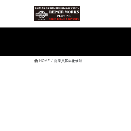
コ
ナ
ン
ビ
テ
ゲ
ン
ー
ツ
シ
へ
ョ
ス
ン
キ
に
ッ
移
HOME
従業員募集靴修理
プ
動