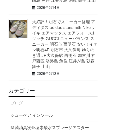
路島 魚住 江井が島 朝霧 舞子 土山
2026年6月4日
大好評！明石でスニーカー修理 ア
ディダス adidas stansmith Nike ナ
イキ エアマックス エアフォース1
グッチ GUCCI ニューバランス ス
ニーカー 明石市 西明石 安い！イオ
ン明石4F 明石市 大久保町 ゆりの
き通 JR大久保駅 西明石 加古川 神
戸西区 淡路島 魚住 江井が島 朝霧
舞子 土山
2026年6月2日
カテゴリー
ブログ
シューケア インソール
除菌消臭次亜塩素酸水スプレージアスター