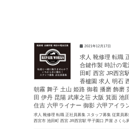
2021年12月17日
求人 靴修理 転職
合鍵作製 時計の電
田町 西宮 JR西宮
香櫨園 求人 明石 
朝霧 舞子 土山 姫路 御着 播磨 飾磨 
田 伊丹 昆陽 武庫之荘 大阪 箕面 池田
住吉 六甲ライナー 御影 六甲アイラン
求人 靴修理 転職 正社員募集 スタッフ募集 従業員募
西宮市 池田町 西宮 JR西宮駅 甲子園口 芦屋 さくら夙川