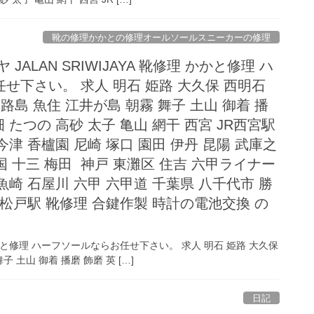
靴の修理かかとの修理オールソールスニーカーの修理
JALAN SRIWIJAYA 靴修理 かかと修理 ハ
せ下さい。 求人 明石 姫路 大久保 西明石
路島 魚住 江井が島 朝霧 舞子 土山 御着 播
畑 たつの 高砂 太子 亀山 網干 西宮 JR西宮駅
津 香櫨園 尼崎 塚口 園田 伊丹 昆陽 武庫之
三国 十三 梅田 神戸 東灘区 住吉 六甲ライナー
魚崎 石屋川 六甲 六甲道 千葉県 八千代市 勝
 松戸駅 靴修理 合鍵作製 時計の電池交換 の
理 かかと修理 ハーフソールならお任せ下さい。 求人 明石 姫路 大久保
 土山 御着 播磨 飾磨 英 […]
日記