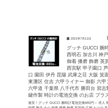
2021年7月11日
グッチ GUCCI 
西明石 加古川 神戸
御着 播磨 飾磨 英賀
西宮駅 甲子園口 芦
口 園田 伊丹 昆陽 武庫之荘 大阪 箕
東灘区 住吉 六甲ライナー 御影 六甲
六甲道 千葉県 八千代市 勝田台 習志
鍵作製 時計の電池交換 のお店 プラ
激安！グッチ GUCCI 腕時計電池交換880円～ 求人 
朝霧 舞子 土山 御着 播磨 飾磨 英賀保 広畑 たつの 高砂