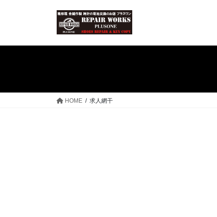
コ
ナ
ン
ビ
テ
ゲ
ン
ー
ツ
シ
へ
ョ
ス
ン
キ
に
ッ
移
HOME
求人網干
プ
動