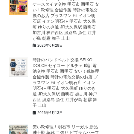
ケースタイヤ交換 明石市 西明石 安
い！靴修理 合鍵作製 時計の電池交
換のお店 プラスワン Fit イオン明
石店 イオン明石4F 明石市 大久保
町 ゆりのき通 JR大久保駅 西明石
加古川 神戸西区 淡路島 魚住 江井
が島 朝霧 舞子 土山
2026年6月28日
時計のバンドベルト交換 SEIKO
DOLCE セイコー ドルチェ 時計電
池交換 明石市 西明石 安い！靴修理
合鍵作製 時計の電池交換のお店 プ
ラスワン Fit イオン明石店 イオン
明石4F 明石市 大久保町 ゆりのき
通 JR大久保駅 西明石 加古川 神戸
西区 淡路島 魚住 江井が島 朝霧 舞
子 土山
2026年6月13日
安い靴修理！明石市 リーガル 新品
紳士靴 革靴 半張り ビブラムハーフ