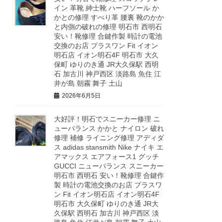
イン 革靴 紳士靴 ハーフソール か
かとの修理 すべり革 腰裏 靴のかか
と内側の破れの修理 明石市 西明石
安い！靴修理 合鍵作製 時計の電池
交換のお店 プラスワン Fit イオン
明石店 イオン明石4F 明石市 大久
保町 ゆりのき通 JR大久保駅 西明
石 加古川 神戸西区 淡路島 魚住 江
井が島 朝霧 舞子 土山
2026年6月5日
大好評！明石でスニーカー修理 ニ
ューバランス かかと ナイロン 破れ
修理 補修 ライニング修理 アディダ
ス adidas stansmith Nike ナイキ エ
アマックス エアフォース1 グッチ
GUCCI ニューバランス スニーカー
明石市 西明石 安い！靴修理 合鍵作
製 時計の電池交換のお店 プラスワ
ン Fit イオン明石店 イオン明石4F
明石市 大久保町 ゆりのき通 JR大
久保駅 西明石 加古川 神戸西区 淡