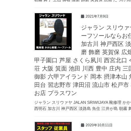
2021年7月9日
ジャラン スリウァヤ 
ーフソールならお任
加古川 神戸西区 淡
磨 飾磨 英賀保 広
甲子園口 芦屋 さくら夙川 西宮北口 今
荘 大阪 箕面 池田 川西 豊中 庄内 
御影 六甲アイランド 岡本 摂津本山 
田台 習志野市 津田沼 流山市 松戸市
お店 プラスワン
ジャラン スリウァヤ JALAN SRIWIJAYA 靴修
西明石 加古川 神戸西区 淡路島 魚住 江井が島 朝霧 舞子
2020年10月11日