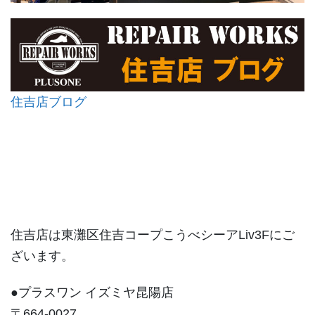
住吉店ブログ
住吉店は東灘区住吉コープこうべシーアLiv3Fにご
ざいます。
●プラスワン イズミヤ昆陽店
〒664-0027