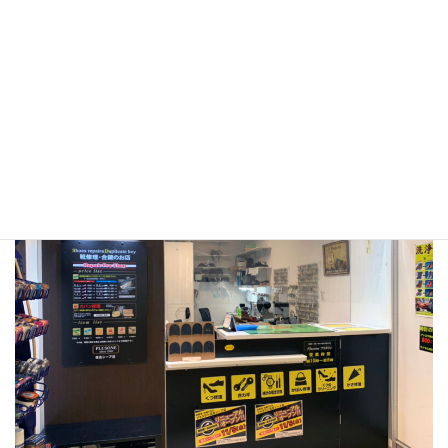
〒658-0051
兵庫県神戸市東灘区住吉本町1-2-1
コープこうべシ
ーア Liv３Ｆ
ＪＲ住吉駅、六甲ライナー住吉駅直結
TEL：078-822-5077