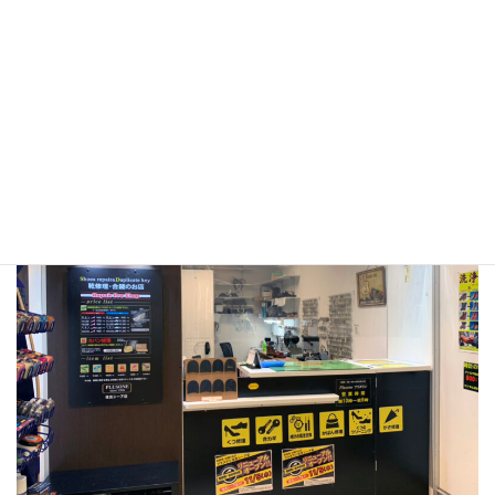
〒658-0051
兵庫県神戸市東灘区住吉本町1-2-1
コープこうべシ
ーア Liv３Ｆ
ＪＲ住吉駅、六甲ライナー住吉駅直結
TEL：078-822-5077