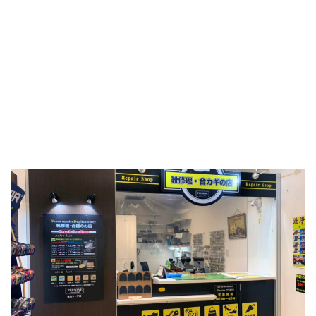
●プラスワン 住吉コープこうべシーア店
〒658-0051
兵庫県神戸市東灘区住吉本町1-2-1
コープこうべシ
ーア Liv３Ｆ
ＪＲ住吉駅、六甲ライナー住吉駅直結
TEL：078-822-5077