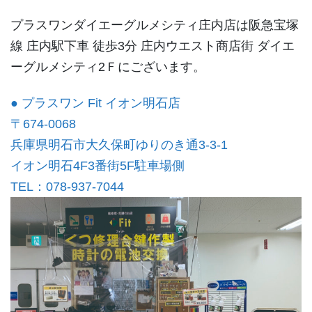
プラスワンダイエーグルメシティ庄内店は阪急宝塚
線 庄内駅下車 徒歩3分 庄内ウエスト商店街 ダイエ
ーグルメシティ2Ｆにございます。
● プラスワン Fit イオン明石店
〒674-0068
兵庫県明石市大久保町ゆりのき通3-3-1
イオン明石4F3番街5F駐車場側
TEL：078-937-7044