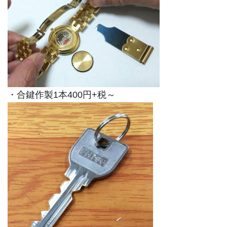
・合鍵作製1本400円+税～