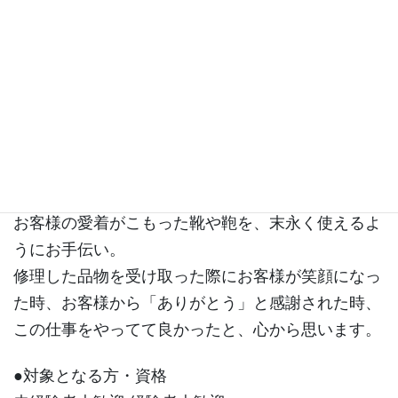
の靴の修理や金具交換や持ち手の作り替え等の鞄の
修理、傘の修理、時計の電池交換、合鍵製作等のお
仕事をお任せします。 未経験でも先輩スタッフが
丁寧に指導をするので、安心して始められますよ。
●やりがい・面白さ
未経験からでも職人を目指せるヤリガイのあるお仕
事です。
お客様の愛着がこもった靴や鞄を、末永く使えるよ
うにお手伝い。
修理した品物を受け取った際にお客様が笑顔になっ
た時、お客様から「ありがとう」と感謝された時、
この仕事をやってて良かったと、心から思います。
●対象となる方・資格