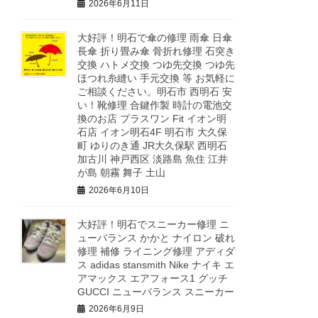
2026年6月11日
大好評！明石で傘の修理 雨傘 日傘
長傘 折り畳み傘 骨折れ修理 石突き
交換 ハトメ交換 つゆ先交換 つゆ先
ほつれ糸縫い 手元交換 等 お気軽に
ご相談ください。明石市 西明石 安
い！靴修理 合鍵作製 時計の電池交
換のお店 プラスワン Fit イオン明
石店 イオン明石4F 明石市 大久保
町 ゆりのき通 JR大久保駅 西明石
加古川 神戸西区 淡路島 魚住 江井
が島 朝霧 舞子 土山
2026年6月10日
大好評！明石でスニーカー修理 ニ
ューバランス かかと ナイロン 破れ
修理 補修 ライニング修理 アディダ
ス adidas stansmith Nike ナイキ エ
アマックス エアフォース1 グッチ
GUCCI ニューバランス スニーカー
2026年6月9日