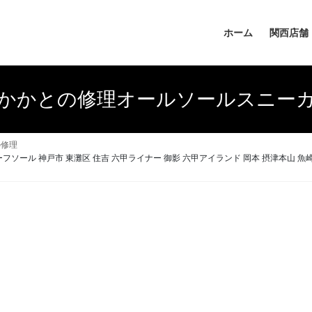
ホーム
関西店舗
かかとの修理オールソールスニー
の修理
ーフソール 神戸市 東灘区 住吉 六甲ライナー 御影 六甲アイランド 岡本 摂津本山 魚崎