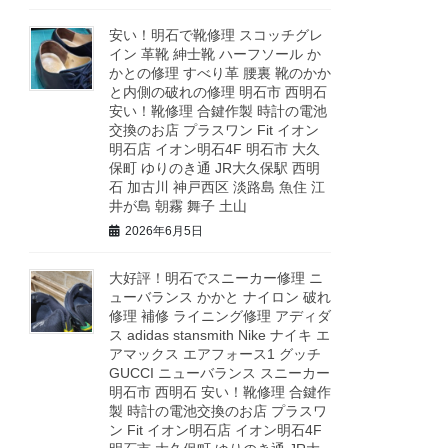
安い！明石で靴修理 スコッチグレ
イン 革靴 紳士靴 ハーフソール か
かとの修理 すべり革 腰裏 靴のかか
と内側の破れの修理 明石市 西明石
安い！靴修理 合鍵作製 時計の電池
交換のお店 プラスワン Fit イオン
明石店 イオン明石4F 明石市 大久
保町 ゆりのき通 JR大久保駅 西明
石 加古川 神戸西区 淡路島 魚住 江
井が島 朝霧 舞子 土山
2026年6月5日
大好評！明石でスニーカー修理 ニ
ューバランス かかと ナイロン 破れ
修理 補修 ライニング修理 アディダ
ス adidas stansmith Nike ナイキ エ
アマックス エアフォース1 グッチ
GUCCI ニューバランス スニーカー
明石市 西明石 安い！靴修理 合鍵作
製 時計の電池交換のお店 プラスワ
ン Fit イオン明石店 イオン明石4F