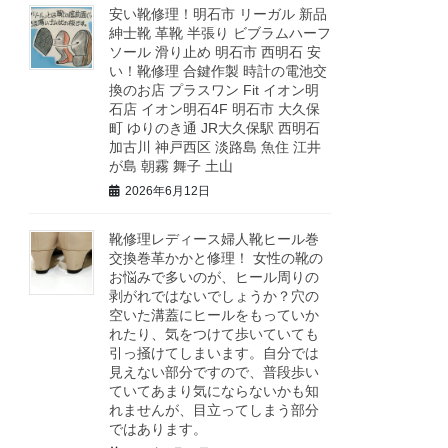
安い靴修理！明石市 リーガル 新品
紳士靴 革靴 半張り ビブラムハーフ
ソール 滑り止め 明石市 西明石 安
い！靴修理 合鍵作製 時計の電池交
換のお店 プラスワン Fit イオン明
石店 イオン明石4F 明石市 大久保
町 ゆりのき通 JR大久保駅 西明石
加古川 神戸西区 淡路島 魚住 江井
が島 朝霧 舞子 土山
2026年6月12日
靴修理レディース婦人靴ヒール巻
交換巻革かかと修理！ 女性の靴の
お悩みで多いのが、ヒール周りの
剥がれではないでしょうか？穴の
空いた溝蓋にヒールをもっていか
れたり、気をつけて歩いていても
引っ掻けてしまいます。自分では
見えない部分ですので、普段歩い
ていてあまり気にならないかも知
れませんが、目立ってしまう部分
ではあります。