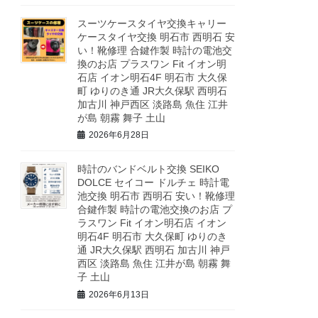
スーツケースタイヤ交換キャリー
ケースタイヤ交換 明石市 西明石 安
い！靴修理 合鍵作製 時計の電池交
換のお店 プラスワン Fit イオン明
石店 イオン明石4F 明石市 大久保
町 ゆりのき通 JR大久保駅 西明石
加古川 神戸西区 淡路島 魚住 江井
が島 朝霧 舞子 土山
2026年6月28日
時計のバンドベルト交換 SEIKO
DOLCE セイコー ドルチェ 時計電
池交換 明石市 西明石 安い！靴修理
合鍵作製 時計の電池交換のお店 プ
ラスワン Fit イオン明石店 イオン
明石4F 明石市 大久保町 ゆりのき
通 JR大久保駅 西明石 加古川 神戸
西区 淡路島 魚住 江井が島 朝霧 舞
子 土山
2026年6月13日