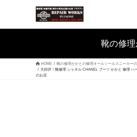
コ
ナ
ン
ビ
テ
ゲ
ン
ー
ツ
シ
へ
ョ
靴の修理
ス
ン
キ
に
ッ
移
HOME
靴の修理かかとの修理オールソールスニーカー
プ
動
大好評！靴修理 シャネル CHANEL ブーツ かかと 修理 ハ
のお店