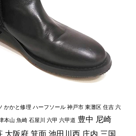
ツ かかと修理 ハーフソール 神戸市 東灘区 住吉 六
豊中 尼崎
津本山 魚崎 石屋川 六甲 六甲道
荘 大阪府 箕面 池田川西 庄内 三国