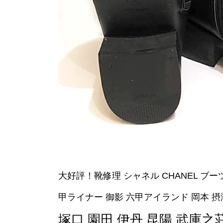
大好評！靴修理 シャネル CHANEL ブー
甲ライナー 御影 六甲アイランド 岡本 摂
塚口 園田 伊丹 昆陽 武庫之