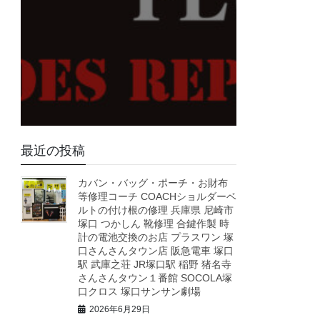
最近の投稿
カバン・バッグ・ポーチ・お財布
等修理コーチ COACHショルダーベ
ルトの付け根の修理 兵庫県 尼崎市
塚口 つかしん 靴修理 合鍵作製 時
計の電池交換のお店 プラスワン 塚
口さんさんタウン店 阪急電車 塚口
駅 武庫之荘 JR塚口駅 稲野 猪名寺
さんさんタウン１番館 SOCOLA塚
口クロス 塚口サンサン劇場
2026年6月29日