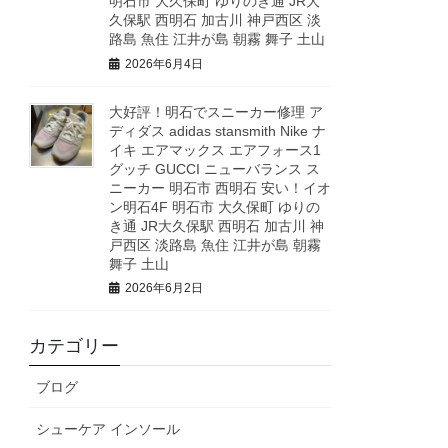
明石市 大久保町 ゆりのき通 JR大
久保駅 西明石 加古川 神戸西区 淡
路島 魚住 江井が島 朝霧 舞子 土山
2026年6月4日
大好評！明石でスニーカー修理 ア
ディダス adidas stansmith Nike ナ
イキ エアマックス エアフォース1
グッチ GUCCI ニューバランス ス
ニーカー 明石市 西明石 安い！イオ
ン明石4F 明石市 大久保町 ゆりの
き通 JR大久保駅 西明石 加古川 神
戸西区 淡路島 魚住 江井が島 朝霧
舞子 土山
2026年6月2日
カテゴリー
ブログ
シューケア インソール