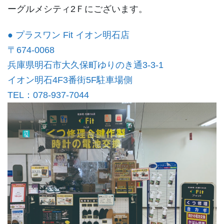
ーグルメシティ2Ｆにございます。
● プラスワン Fit イオン明石店
〒674-0068
兵庫県明石市大久保町ゆりのき通3-3-1
イオン明石4F3番街5F駐車場側
TEL：078-937-7044