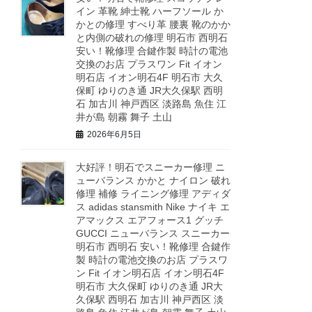
イン 革靴 紳士靴 ハーフソール か
かとの修理 すべり革 腰裏 靴のかか
と内側の破れの修理 明石市 西明石
安い！靴修理 合鍵作製 時計の電池
交換のお店 プラスワン Fit イオン
明石店 イオン明石4F 明石市 大久
保町 ゆりのき通 JR大久保駅 西明
石 加古川 神戸西区 淡路島 魚住 江
井が島 朝霧 舞子 土山
2026年6月5日
大好評！明石でスニーカー修理 ニ
ューバランス かかと ナイロン 破れ
修理 補修 ライニング修理 アディダ
ス adidas stansmith Nike ナイキ エ
アマックス エアフォース1 グッチ
GUCCI ニューバランス スニーカー
明石市 西明石 安い！靴修理 合鍵作
製 時計の電池交換のお店 プラスワ
ン Fit イオン明石店 イオン明石4F
明石市 大久保町 ゆりのき通 JR大
久保駅 西明石 加古川 神戸西区 淡