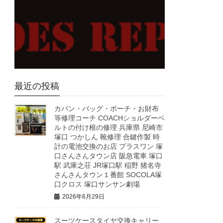
最近の投稿
カバン・バッグ・ポーチ・お財布
等修理コーチ COACHショルダーベ
ルトの付け根の修理 兵庫県 尼崎市
塚口 つかしん 靴修理 合鍵作製 時
計の電池交換のお店 プラスワン 塚
口さんさんタウン店 阪急電車 塚口
駅 武庫之荘 JR塚口駅 稲野 猪名寺
さんさんタウン１番館 SOCOLA塚
口クロス 塚口サンサン劇場
2026年6月29日
スーツケースタイヤ交換キャリー