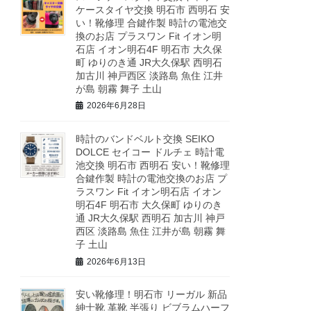
ケースタイヤ交換 明石市 西明石 安
い！靴修理 合鍵作製 時計の電池交
換のお店 プラスワン Fit イオン明
石店 イオン明石4F 明石市 大久保
町 ゆりのき通 JR大久保駅 西明石
加古川 神戸西区 淡路島 魚住 江井
が島 朝霧 舞子 土山
2026年6月28日
時計のバンドベルト交換 SEIKO
DOLCE セイコー ドルチェ 時計電
池交換 明石市 西明石 安い！靴修理
合鍵作製 時計の電池交換のお店 プ
ラスワン Fit イオン明石店 イオン
明石4F 明石市 大久保町 ゆりのき
通 JR大久保駅 西明石 加古川 神戸
西区 淡路島 魚住 江井が島 朝霧 舞
子 土山
2026年6月13日
安い靴修理！明石市 リーガル 新品
紳士靴 革靴 半張り ビブラムハーフ