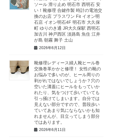
ソール 滑り止め 明石市 西明石 安
い！靴修理 合鍵作製 時計の電池交
換のお店 プラスワン Fit イオン明
石店 イオン明石4F 明石市 大久保
町 ゆりのき通 JR大久保駅 西明石
加古川 神戸西区 淡路島 魚住 江井
が島 朝霧 舞子 土山
2026年6月12日
靴修理レディース婦人靴ヒール巻
交換巻革かかと修理！ 女性の靴の
お悩みで多いのが、ヒール周りの
剥がれではないでしょうか？穴の
空いた溝蓋にヒールをもっていか
れたり、気をつけて歩いていても
引っ掻けてしまいます。自分では
見えない部分ですので、普段歩い
ていてあまり気にならないかも知
れませんが、目立ってしまう部分
ではあります。
2026年6月11日