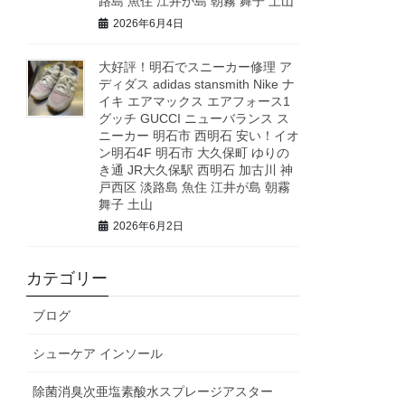
路島 魚住 江井が島 朝霧 舞子 土山
2026年6月4日
大好評！明石でスニーカー修理 ア
ディダス adidas stansmith Nike ナ
イキ エアマックス エアフォース1
グッチ GUCCI ニューバランス ス
ニーカー 明石市 西明石 安い！イオ
ン明石4F 明石市 大久保町 ゆりの
き通 JR大久保駅 西明石 加古川 神
戸西区 淡路島 魚住 江井が島 朝霧
舞子 土山
2026年6月2日
カテゴリー
ブログ
シューケア インソール
除菌消臭次亜塩素酸水スプレージアスター