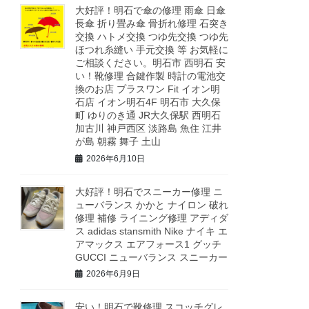
大好評！明石で傘の修理 雨傘 日傘
長傘 折り畳み傘 骨折れ修理 石突き
交換 ハトメ交換 つゆ先交換 つゆ先
ほつれ糸縫い 手元交換 等 お気軽に
ご相談ください。明石市 西明石 安
い！靴修理 合鍵作製 時計の電池交
換のお店 プラスワン Fit イオン明
石店 イオン明石4F 明石市 大久保
町 ゆりのき通 JR大久保駅 西明石
加古川 神戸西区 淡路島 魚住 江井
が島 朝霧 舞子 土山
2026年6月10日
大好評！明石でスニーカー修理 ニ
ューバランス かかと ナイロン 破れ
修理 補修 ライニング修理 アディダ
ス adidas stansmith Nike ナイキ エ
アマックス エアフォース1 グッチ
GUCCI ニューバランス スニーカー
2026年6月9日
安い！明石で靴修理 スコッチグレ