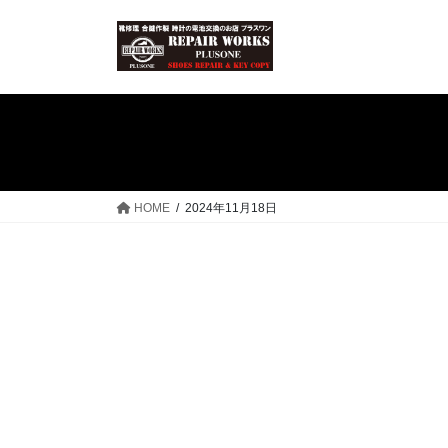
コ
ナ
ン
ビ
テ
ゲ
ン
ー
ツ
シ
へ
ョ
ス
ン
キ
に
ッ
移
HOME
2024年11月18日
プ
動