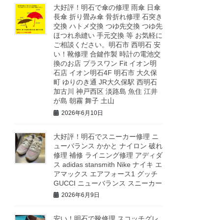
大好評！明石で傘の修理 雨傘 日傘
長傘 折り畳み傘 骨折れ修理 石突き
交換 ハトメ交換 つゆ先交換 つゆ先
ほつれ糸縫い 手元交換 等 お気軽に
ご相談ください。明石市 西明石 安
い！靴修理 合鍵作製 時計の電池交
換のお店 プラスワン Fit イオン明
石店 イオン明石4F 明石市 大久保
町 ゆりのき通 JR大久保駅 西明石
加古川 神戸西区 淡路島 魚住 江井
が島 朝霧 舞子 土山
2026年6月10日
大好評！明石でスニーカー修理 ニ
ューバランス かかと ナイロン 破れ
修理 補修 ライニング修理 アディダ
ス adidas stansmith Nike ナイキ エ
アマックス エアフォース1 グッチ
GUCCI ニューバランス スニーカー
2026年6月9日
安い！明石で靴修理 スコッチグレ