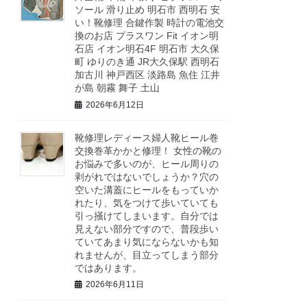
ソール 滑り止め 明石市 西明石 安
い！靴修理 合鍵作製 時計の電池交
換のお店 プラスワン Fit イオン明
石店 イオン明石4F 明石市 大久保
町 ゆりのき通 JR大久保駅 西明石
加古川 神戸西区 淡路島 魚住 江井
が島 朝霧 舞子 土山
2026年6月12日
靴修理レディース婦人靴ヒール巻
交換巻革かかと修理！ 女性の靴の
お悩みで多いのが、ヒール周りの
剥がれではないでしょうか？穴の
空いた溝蓋にヒールをもっていか
れたり、気をつけて歩いていても
引っ掻けてしまいます。自分では
見えない部分ですので、普段歩い
ていてあまり気にならないかも知
れませんが、目立ってしまう部分
ではあります。
2026年6月11日