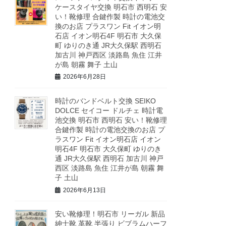
ケースタイヤ交換 明石市 西明石 安
い！靴修理 合鍵作製 時計の電池交
換のお店 プラスワン Fit イオン明
石店 イオン明石4F 明石市 大久保
町 ゆりのき通 JR大久保駅 西明石
加古川 神戸西区 淡路島 魚住 江井
が島 朝霧 舞子 土山
2026年6月28日
時計のバンドベルト交換 SEIKO
DOLCE セイコー ドルチェ 時計電
池交換 明石市 西明石 安い！靴修理
合鍵作製 時計の電池交換のお店 プ
ラスワン Fit イオン明石店 イオン
明石4F 明石市 大久保町 ゆりのき
通 JR大久保駅 西明石 加古川 神戸
西区 淡路島 魚住 江井が島 朝霧 舞
子 土山
2026年6月13日
安い靴修理！明石市 リーガル 新品
紳士靴 革靴 半張り ビブラムハーフ