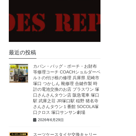
最近の投稿
カバン・バッグ・ポーチ・お財布
等修理コーチ COACHショルダーベ
ルトの付け根の修理 兵庫県 尼崎市
塚口 つかしん 靴修理 合鍵作製 時
計の電池交換のお店 プラスワン 塚
口さんさんタウン店 阪急電車 塚口
駅 武庫之荘 JR塚口駅 稲野 猪名寺
さんさんタウン１番館 SOCOLA塚
口クロス 塚口サンサン劇場
2026年6月29日
スーツケースタイヤ交換キャリー