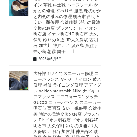
イン 革靴 紳士靴 ハーフソール か
かとの修理 すべり革 腰裏 靴のかか
と内側の破れの修理 明石市 西明石
安い！靴修理 合鍵作製 時計の電池
交換のお店 プラスワン Fit イオン
明石店 イオン明石4F 明石市 大久
保町 ゆりのき通 JR大久保駅 西明
石 加古川 神戸西区 淡路島 魚住 江
井が島 朝霧 舞子 土山
2026年6月5日
大好評！明石でスニーカー修理 ニ
ューバランス かかと ナイロン 破れ
修理 補修 ライニング修理 アディダ
ス adidas stansmith Nike ナイキ エ
アマックス エアフォース1 グッチ
GUCCI ニューバランス スニーカー
明石市 西明石 安い！靴修理 合鍵作
製 時計の電池交換のお店 プラスワ
ン Fit イオン明石店 イオン明石4F
明石市 大久保町 ゆりのき通 JR大
久保駅 西明石 加古川 神戸西区 淡