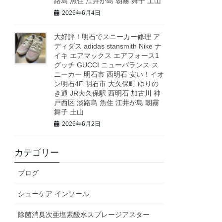
路島 魚住 江井が島 朝霧 舞子 土山
2026年6月4日
大好評！明石でスニーカー修理 ア
ディダス adidas stansmith Nike ナ
イキ エアマックス エアフォース1
グッチ GUCCI ニューバランス ス
ニーカー 明石市 西明石 安い！イオ
ン明石4F 明石市 大久保町 ゆりの
き通 JR大久保駅 西明石 加古川 神
戸西区 淡路島 魚住 江井が島 朝霧
舞子 土山
2026年6月2日
カテゴリー
ブログ
シューケア インソール
除菌消臭次亜塩素酸水スプレージアスター