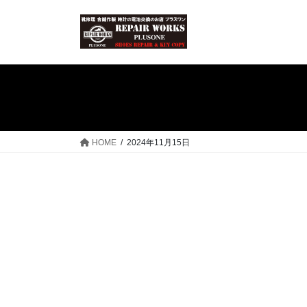
コ
ナ
ン
ビ
テ
ゲ
ン
ー
ツ
シ
へ
ョ
ス
ン
キ
に
ッ
移
HOME
2024年11月15日
プ
動